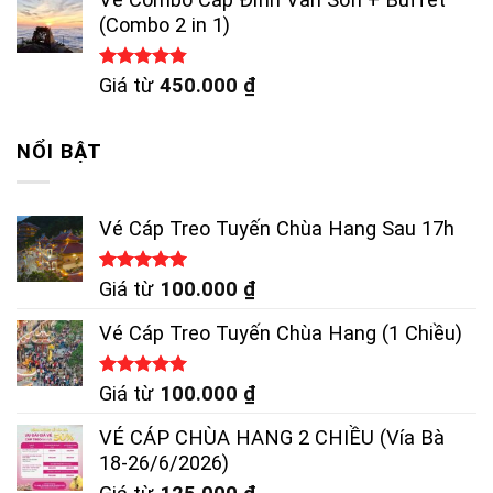
(Combo 2 in 1)
Được xếp
Giá từ
450.000
₫
hạng
4.83
5 sao
NỔI BẬT
Vé Cáp Treo Tuyến Chùa Hang Sau 17h
Được xếp
Giá từ
100.000
₫
hạng
5.00
5 sao
Vé Cáp Treo Tuyến Chùa Hang (1 Chiều)
Được xếp
Giá từ
100.000
₫
hạng
5.00
5 sao
VÉ CÁP CHÙA HANG 2 CHIỀU (Vía Bà
18-26/6/2026)