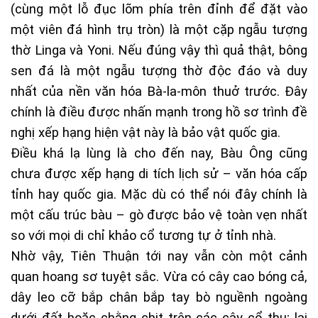
(cùng một lỗ đục lõm phía trên đỉnh để đặt vào
một viên đá hình trụ tròn) là một cặp ngẫu tượng
thờ Linga và Yoni. Nếu đúng vậy thì quả thật, bông
sen đá là một ngẫu tượng thờ độc đáo và duy
nhất của nền văn hóa Bà-la-môn thuở trước. Đây
chính là điều được nhấn mạnh trong hồ sơ trình đề
nghị xếp hạng hiện vật này là bảo vật quốc gia.
Điều khá lạ lùng là cho đến nay, Bàu Ông cũng
chưa được xếp hạng di tích lịch sử – văn hóa cấp
tỉnh hay quốc gia. Mặc dù có thể nói đây chính là
một cấu trúc bàu – gò được bảo vệ toàn vẹn nhất
so với mọi di chỉ khảo cổ tương tự ở tỉnh nhà.
Nhờ vậy, Tiên Thuận tới nay vẫn còn một cảnh
quan hoang sơ tuyệt sắc. Vừa có cây cao bóng cả,
dây leo cỡ bắp chân bắp tay bò nguềnh ngoàng
dưới đất hoặc chằng chịt trên các cây cổ thụ; lại