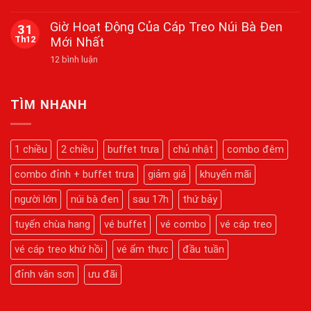
Bắn
Đỉnh
Không
Pháo
Thiêng,
có
Giờ Hoạt Động Của Cáp Treo Núi Bà Đen
31
Hoa
Nguyện
bình
Tầm
Th12
Mới Nhất
Cầu
luận
Cao
ở
Viên
Tại
ở
12 bình luận
Cẩm
Mãn
Núi
Giờ
Nang
Bà
Hoạt
Du
Đen
Động
Lịch
Dịp
Của
Núi
TÌM NHANH
Tết
Cáp
Bà
2026
Treo
Đen
Núi
2026:
Bà
Hành
1 chiều
2 chiều
buffet trưa
chủ nhật
combo đêm
Đen
Trình
Mới
Chinh
Nhất
combo đỉnh + buffet trưa
giảm giá
khuyến mãi
Phục
Kỳ
Quan
người lớn
núi bà đen
sau 17h
thứ bảy
Tâm
Linh
tuyến chùa hang
vé buffet
vé combo
vé cáp treo
Chi
Tiết
Từ
vé cáp treo khứ hồi
vé ẩm thực
đầu tuần
A-
Z
đỉnh vân sơn
ưu đãi