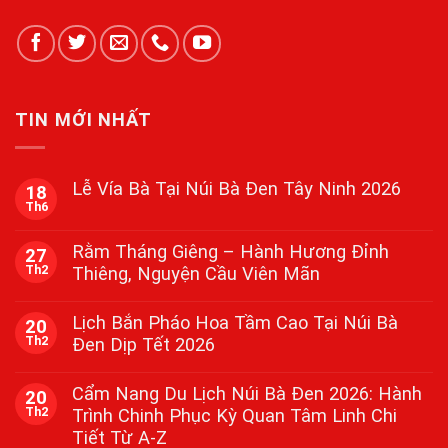
TIN MỚI NHẤT
Lễ Vía Bà Tại Núi Bà Đen Tây Ninh 2026
18
Th6
Không
có
bình
Rằm Tháng Giêng – Hành Hương Đỉnh
27
luận
Th2
Thiêng, Nguyện Cầu Viên Mãn
ở
Lễ
Không
Vía
có
Bà
Lịch Bắn Pháo Hoa Tầm Cao Tại Núi Bà
20
bình
Tại
Th2
Đen Dịp Tết 2026
luận
Núi
ở
Bà
Không
Rằm
Đen
có
Tháng
Cẩm Nang Du Lịch Núi Bà Đen 2026: Hành
Tây
20
bình
Giêng
Ninh
Th2
Trình Chinh Phục Kỳ Quan Tâm Linh Chi
luận
–
2026
ở
Hành
Tiết Từ A-Z
Lịch
Hương