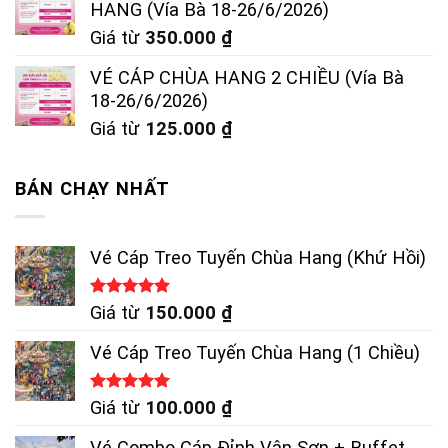
HANG (Vía Bà 18-26/6/2026)
Giá từ
350.000
₫
VÉ CÁP CHÙA HANG 2 CHIỀU (Vía Bà
18-26/6/2026)
Giá từ
125.000
₫
BÁN CHẠY NHẤT
Vé Cáp Treo Tuyến Chùa Hang (Khứ Hồi)
Được xếp
Giá từ
150.000
₫
hạng
5.00
5 sao
Vé Cáp Treo Tuyến Chùa Hang (1 Chiều)
Được xếp
Giá từ
100.000
₫
hạng
5.00
5 sao
Vé Combo Cáp Đỉnh Vân Sơn + Buffet