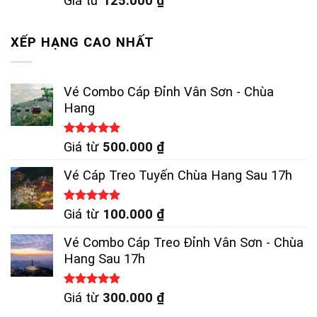
Giá từ
125.000
₫
XẾP HẠNG CAO NHẤT
Vé Combo Cáp Đỉnh Vân Sơn - Chùa
Hang
Được xếp
Giá từ
500.000
₫
hạng
5.00
5 sao
Vé Cáp Treo Tuyến Chùa Hang Sau 17h
Được xếp
Giá từ
100.000
₫
hạng
5.00
5 sao
Vé Combo Cáp Treo Đỉnh Vân Sơn - Chùa
Hang Sau 17h
Được xếp
Giá từ
300.000
₫
hạng
5.00