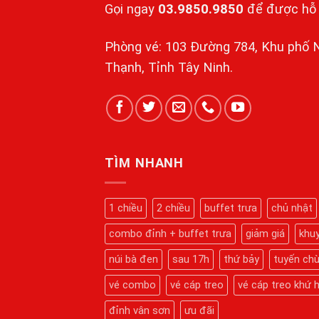
Gọi ngay
03.9850.9850
để được hỗ t
Phòng vé: 103 Đường 784, Khu phố 
Thạnh, Tỉnh Tây Ninh.
TÌM NHANH
1 chiều
2 chiều
buffet trưa
chủ nhật
combo đỉnh + buffet trưa
giảm giá
khu
núi bà đen
sau 17h
thứ bảy
tuyến ch
vé combo
vé cáp treo
vé cáp treo khứ h
đỉnh vân sơn
ưu đãi