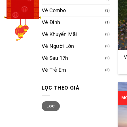
Vé Combo
(3)
Vé Đỉnh
(1)
Vé Khuyến Mãi
(3)
Vé Người Lớn
(3)
V
Vé Sau 17h
(2)
Vé Trẻ Em
(3)
LỌC THEO GIÁ
MỚ
Giá
Giá
LỌC
tối
tối
thiểu
đa