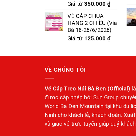
Giá từ
350.000
₫
VÉ CÁP CHÙA
HANG 2 CHIỀU (Vía
Bà 18-26/6/2026)
Giá từ
125.000
₫
VỀ CHÚNG TÔI
Vé Cáp Treo Núi Bà Đen
(Official)
là
được cấp phép bởi Sun Group chuyên
World Ba Den Mountain tại khu du lị
Ninh cho khách lẻ, khách đoàn. Xuất
và giao vé trực tuyến giúp quý khách 