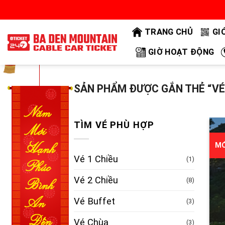
Bỏ
qua
TRANG CHỦ
GI
nội
dung
GIỜ HOẠT ĐỘNG
SẢN PHẨM ĐƯỢC GẮN THẺ “VÉ
TÌM VÉ PHÙ HỢP
MỚ
Vé 1 Chiều
(1)
Vé 2 Chiều
(8)
Vé Buffet
(3)
Vé Chùa
(3)