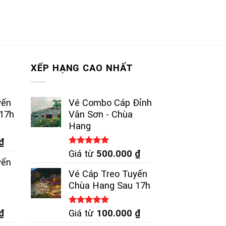
XẾP HẠNG CAO NHẤT
yến
Vé Combo Cáp Đỉnh
17h
Vân Sơn - Chùa
Hang
₫
Được xếp
Giá từ
500.000
₫
hạng
5.00
yến
5 sao
Vé Cáp Treo Tuyến
Chùa Hang Sau 17h
Được xếp
₫
Giá từ
100.000
₫
hạng
5.00