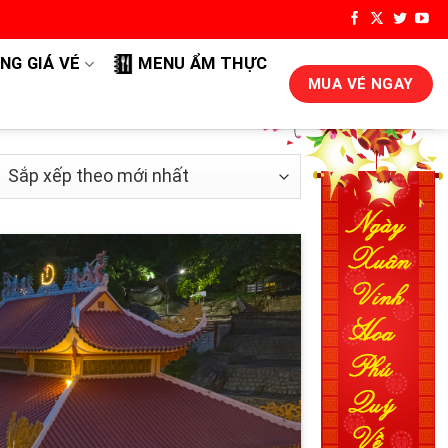
NG GIÁ VÉ
MENU ẨM THỰC
MUA VÉ NGAY
p
p
eo
i
ất