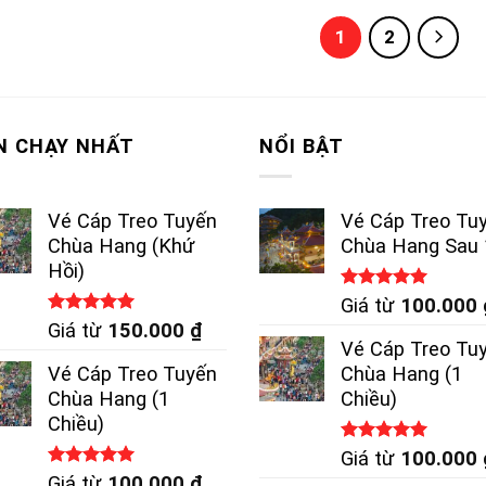
1
2
N CHẠY NHẤT
NỔI BẬT
Vé Cáp Treo Tuyến
Vé Cáp Treo Tu
Chùa Hang (Khứ
Chùa Hang Sau 
Hồi)
Được xếp
Giá từ
100.000
hạng
5.00
Được xếp
Giá từ
150.000
₫
5 sao
hạng
5.00
Vé Cáp Treo Tu
5 sao
Vé Cáp Treo Tuyến
Chùa Hang (1
Chùa Hang (1
Chiều)
Chiều)
Được xếp
Giá từ
100.000
hạng
5.00
Được xếp
Giá từ
100.000
₫