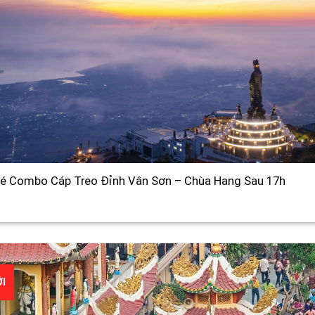
é Combo Cáp Treo Đỉnh Vân Sơn – Chùa Hang Sau 17h
I