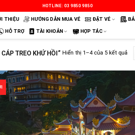
HOTLINE: 03 9850 9850
ỚI THIỆU
HƯỚNG DẪN MUA VÉ
ĐẶT VÉ
BẢ
HỖ TRỢ
TÀI KHOẢN
HỢP TÁC
Đã
 CÁP TREO KHỨ HỒI”
Hiển thị 1–4 của 5 kết quả
sắ
xế
th
mớ
I
nh