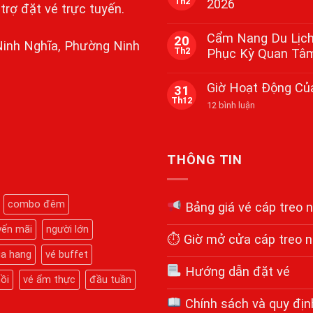
Th2
2026
luận
Núi
rợ đặt vé trực tuyến.
ở
Bà
Không
Rằm
Đen
có
Tháng
Cẩm Nang Du Lịch 
Tây
20
bình
Ninh Nghĩa, Phường Ninh
Giêng
Ninh
Th2
Phục Kỳ Quan Tâm 
luận
–
2026
ở
Hành
Không
Lịch
Hương
có
Bắn
Đỉnh
Giờ Hoạt Động Củ
31
bình
Pháo
Thiêng,
Th12
luận
Hoa
ở
12 bình luận
Nguyện
ở
Tầm
Giờ
Cầu
Cẩm
Cao
Hoạt
Viên
Nang
Tại
Động
Mãn
Du
Núi
Của
Lịch
Bà
Cáp
THÔNG TIN
Núi
Đen
Treo
Bà
Dịp
Núi
Đen
Tết
Bà
2026:
2026
Đen
combo đêm
Bảng giá vé cáp treo 
Hành
Mới
Trình
Nhất
Chinh
yến mãi
người lớn
⏱ Giờ mở cửa cáp treo n
Phục
Kỳ
ùa hang
vé buffet
Quan
Tâm
Hướng dẫn đặt vé
ồi
vé ẩm thực
đầu tuần
Linh
Chi
Tiết
Chính sách và quy địn
Từ