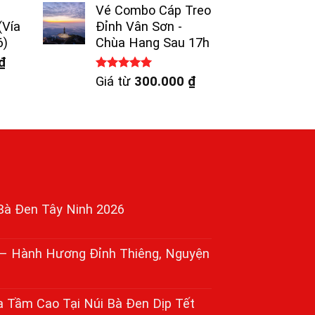
5 sao
Vé Combo Cáp Treo
(Vía
Đỉnh Vân Sơn -
6)
Chùa Hang Sau 17h
₫
Được xếp
Giá từ
300.000
₫
hạng
5.00
5 sao
 Bà Đen Tây Ninh 2026
– Hành Hương Đỉnh Thiêng, Nguyện
 Tầm Cao Tại Núi Bà Đen Dịp Tết