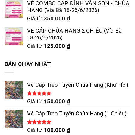
VÉ COMBO CÁP ĐỈNH VÂN SƠN - CHÙA
HANG (Vía Bà 18-26/6/2026)
Giá từ
350.000
₫
VÉ CÁP CHÙA HANG 2 CHIỀU (Vía Bà
18-26/6/2026)
Giá từ
125.000
₫
BÁN CHẠY NHẤT
Vé Cáp Treo Tuyến Chùa Hang (Khứ Hồi)
Được xếp
Giá từ
150.000
₫
hạng
5.00
5 sao
Vé Cáp Treo Tuyến Chùa Hang (1 Chiều)
Được xếp
Giá từ
100.000
₫
hạng
5.00