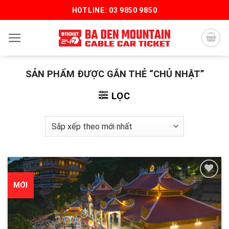
Bỏ
HOTLINE: 03 9850 9850
qua
nội
dung
SẢN PHẨM ĐƯỢC GẮN THẺ “CHỦ NHẬT”
LỌC
MỚI