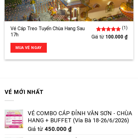
(1)
Vé Cáp Treo Tuyến Chùa Hang Sau
17h
1
5.00
trên 5
Giá từ
100.000
₫
đánh giá
MUA VÉ NGAY
VÉ MỚI NHẤT
VÉ COMBO CÁP ĐỈNH VÂN SƠN - CHÙA
HANG + BUFFET (Vía Bà 18-26/6/2026)
Giá từ
450.000
₫