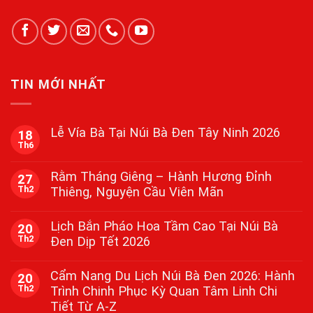
TIN MỚI NHẤT
Lễ Vía Bà Tại Núi Bà Đen Tây Ninh 2026
18
Th6
Không
có
bình
Rằm Tháng Giêng – Hành Hương Đỉnh
27
luận
Th2
Thiêng, Nguyện Cầu Viên Mãn
ở
Lễ
Không
Vía
có
Bà
Lịch Bắn Pháo Hoa Tầm Cao Tại Núi Bà
20
bình
Tại
Th2
Đen Dịp Tết 2026
luận
Núi
ở
Bà
Không
Rằm
Đen
có
Tháng
Cẩm Nang Du Lịch Núi Bà Đen 2026: Hành
Tây
20
bình
Giêng
Ninh
Th2
Trình Chinh Phục Kỳ Quan Tâm Linh Chi
luận
–
2026
ở
Hành
Tiết Từ A-Z
Lịch
Hương