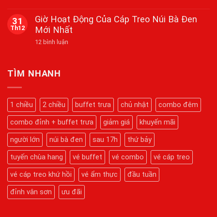
Bắn
Đỉnh
Không
Pháo
Thiêng,
có
Giờ Hoạt Động Của Cáp Treo Núi Bà Đen
31
Hoa
Nguyện
bình
Tầm
Th12
Mới Nhất
Cầu
luận
Cao
ở
Viên
Tại
ở
12 bình luận
Cẩm
Mãn
Núi
Giờ
Nang
Bà
Hoạt
Du
Đen
Động
Lịch
Dịp
Của
Núi
TÌM NHANH
Tết
Cáp
Bà
2026
Treo
Đen
Núi
2026:
Bà
Hành
1 chiều
2 chiều
buffet trưa
chủ nhật
combo đêm
Đen
Trình
Mới
Chinh
Nhất
combo đỉnh + buffet trưa
giảm giá
khuyến mãi
Phục
Kỳ
Quan
người lớn
núi bà đen
sau 17h
thứ bảy
Tâm
Linh
tuyến chùa hang
vé buffet
vé combo
vé cáp treo
Chi
Tiết
Từ
vé cáp treo khứ hồi
vé ẩm thực
đầu tuần
A-
Z
đỉnh vân sơn
ưu đãi