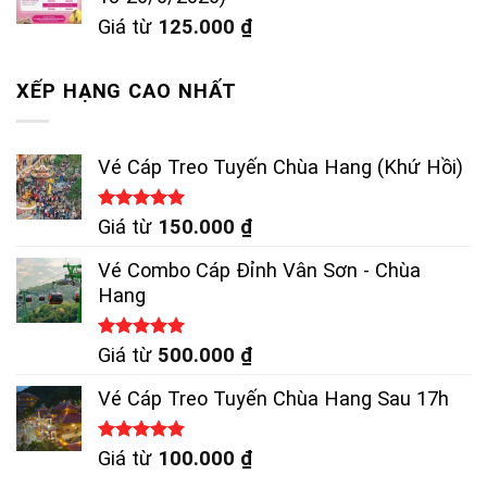
Giá từ
125.000
₫
XẾP HẠNG CAO NHẤT
Vé Cáp Treo Tuyến Chùa Hang (Khứ Hồi)
Được xếp
Giá từ
150.000
₫
hạng
5.00
5 sao
Vé Combo Cáp Đỉnh Vân Sơn - Chùa
Hang
Được xếp
Giá từ
500.000
₫
hạng
5.00
5 sao
Vé Cáp Treo Tuyến Chùa Hang Sau 17h
Được xếp
Giá từ
100.000
₫
hạng
5.00