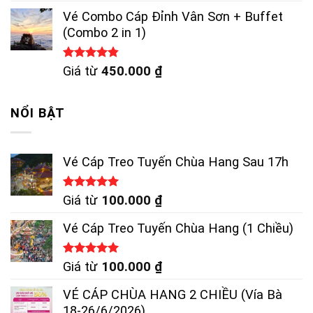
5 sao
Vé Combo Cáp Đỉnh Vân Sơn + Buffet
(Combo 2 in 1)
Được xếp
Giá từ
450.000
₫
hạng
4.83
5 sao
NỔI BẬT
Vé Cáp Treo Tuyến Chùa Hang Sau 17h
Được xếp
Giá từ
100.000
₫
hạng
5.00
5 sao
Vé Cáp Treo Tuyến Chùa Hang (1 Chiều)
Được xếp
Giá từ
100.000
₫
hạng
5.00
5 sao
VÉ CÁP CHÙA HANG 2 CHIỀU (Vía Bà
18-26/6/2026)