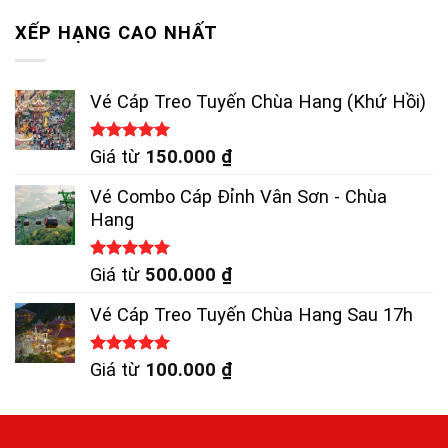
XẾP HẠNG CAO NHẤT
Vé Cáp Treo Tuyến Chùa Hang (Khứ Hồi)
Được xếp
Giá từ
150.000
₫
hạng
5.00
5 sao
Vé Combo Cáp Đỉnh Vân Sơn - Chùa
Hang
Được xếp
Giá từ
500.000
₫
hạng
5.00
5 sao
Vé Cáp Treo Tuyến Chùa Hang Sau 17h
Được xếp
Giá từ
100.000
₫
hạng
5.00
5 sao