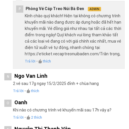
Phòng Vé Cáp Treo Núi Bà Đen
P
ADMIN
Kính chào quý khách! Hiện tại không có chương trình
khuyến mãi nào đang được áp dụng hoặc đã hết hạn
khuyến mãi. Vé đồng giá như nhau tại tất cả các thời
điểm trong ngày! Quý khách vui lòng tham khảo tất
cả các loại vé đang có với giá chính xác nhất, mua vé
điện tử xuất vé tự động, nhanh chóng tại:
https://eticket.vecaptreonuibaden.com/Trân trọng,
Trả lời
•
thích
Ngo Van Linh
N
2 vé sau 17g ngay 15/2/2025 đỉnh + chùa hang
Trả lời
•
thích
Oanh
O
Khi nào có chương trình vé khuyến mãi sau 17h vậy ạ?
Trả lời
•
2
thích
Nguyễn Thị Thanh Vân