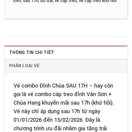
đen
,
sau 17h
,
ưu đãi
,
vé cáp treo
,
vé cáp treo khứ hồi
THÔNG TIN CHI TIẾT
PHÂN LOẠI VÉ
Vé combo Đỉnh Chùa SAU 17H – hay còn
gọi là vé combo cáp treo đỉnh Vân Sơn +
Chùa Hang khuyến mãi sau 17h (khứ hồi).
Vé này chỉ áp dụng sau 17h từ ngày
01/01/2026 đến 15/02/2026. Đây là
chương trình ưu đãi nhằm gia tăng trải