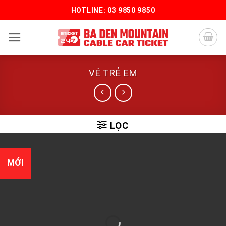
Bỏ
HOTLINE: 03 9850 9850
qua
nội
dung
VÉ TRẺ EM
LỌC
MỚI