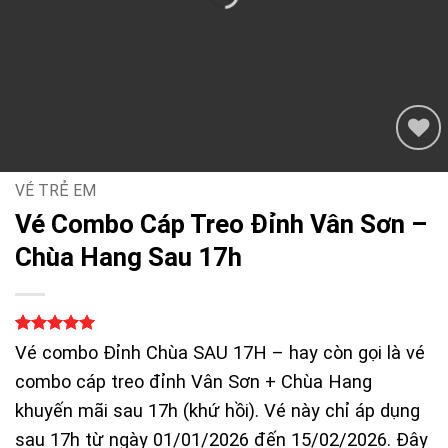
VÉ TRẺ EM
Vé Combo Cáp Treo Đỉnh Vân Sơn –
Chùa Hang Sau 17h
5
1
trên 5
Vé combo Đỉnh Chùa SAU 17H – hay còn gọi là vé
dựa trên
đánh giá
combo cáp treo đỉnh Vân Sơn + Chùa Hang
khuyến mãi sau 17h (khứ hồi). Vé này chỉ áp dụng
sau 17h từ ngày 01/01/2026 đến 15/02/2026. Đây