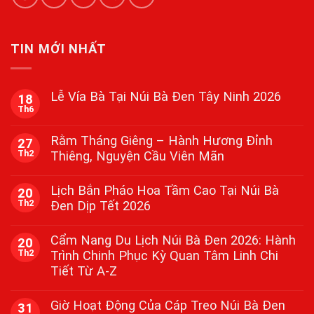
TIN MỚI NHẤT
Lễ Vía Bà Tại Núi Bà Đen Tây Ninh 2026
18
Th6
Không
có
bình
Rằm Tháng Giêng – Hành Hương Đỉnh
27
luận
Th2
Thiêng, Nguyện Cầu Viên Mãn
ở
Lễ
Không
Vía
có
Bà
Lịch Bắn Pháo Hoa Tầm Cao Tại Núi Bà
20
bình
Tại
Th2
Đen Dịp Tết 2026
luận
Núi
ở
Bà
Không
Rằm
Đen
có
Tháng
Cẩm Nang Du Lịch Núi Bà Đen 2026: Hành
Tây
20
bình
Giêng
Ninh
Th2
Trình Chinh Phục Kỳ Quan Tâm Linh Chi
luận
–
2026
ở
Hành
Tiết Từ A-Z
Lịch
Hương
Bắn
Đỉnh
Không
Pháo
Thiêng,
có
Giờ Hoạt Động Của Cáp Treo Núi Bà Đen
31
Hoa
Nguyện
bình