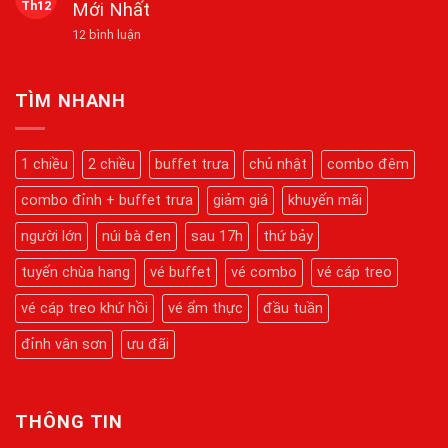
Tầm
Th12
Mới Nhất
Cầu
luận
Cao
ở
Viên
Tại
ở
12 bình luận
Cẩm
Mãn
Núi
Giờ
Nang
Bà
Hoạt
Du
Đen
Động
Lịch
Dịp
Của
Núi
TÌM NHANH
Tết
Cáp
Bà
2026
Treo
Đen
Núi
2026:
Bà
Hành
1 chiều
2 chiều
buffet trưa
chủ nhật
combo đêm
Đen
Trình
Mới
Chinh
Nhất
combo đỉnh + buffet trưa
giảm giá
khuyến mãi
Phục
Kỳ
Quan
người lớn
núi bà đen
sau 17h
thứ bảy
Tâm
Linh
tuyến chùa hang
vé buffet
vé combo
vé cáp treo
Chi
Tiết
Từ
vé cáp treo khứ hồi
vé ẩm thực
đầu tuần
A-
Z
đỉnh vân sơn
ưu đãi
THÔNG TIN