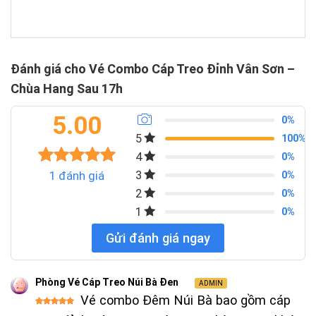
Đánh giá cho Vé Combo Cáp Treo Đỉnh Vân Sơn –
Chùa Hang Sau 17h
5.00
0%
5
100%
4
0%
3
1
5.00
1
đánh giá
trên 5
0%
dựa trên
2
0%
đánh giá
1
0%
Gửi đánh giá ngay
Phòng Vé Cáp Treo Núi Bà Đen
ADMIN
Vé combo Đêm Núi Bà bao gồm cáp
Được đánh