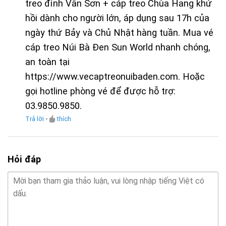
treo đỉnh Vân Sơn + cáp treo Chùa Hang khứ
giá
5
sao
hồi dành cho người lớn, áp dụng sau 17h của
ngày thứ Bảy và Chủ Nhật hàng tuần. Mua vé
cáp treo Núi Bà Đen Sun World nhanh chóng,
an toàn tại
https://www.vecaptreonuibaden.com. Hoặc
gọi hotline phòng vé để được hỗ trợ:
03.9850.9850.
Trả lời
•
thích
Hỏi đáp