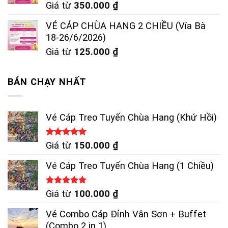
Giá từ
350.000
₫
VÉ CÁP CHÙA HANG 2 CHIỀU (Vía Bà
18-26/6/2026)
Giá từ
125.000
₫
BÁN CHẠY NHẤT
Vé Cáp Treo Tuyến Chùa Hang (Khứ Hồi)
Được xếp
Giá từ
150.000
₫
hạng
5.00
5 sao
Vé Cáp Treo Tuyến Chùa Hang (1 Chiều)
Được xếp
Giá từ
100.000
₫
hạng
5.00
5 sao
Vé Combo Cáp Đỉnh Vân Sơn + Buffet
(Combo 2 in 1)