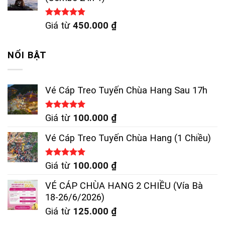
Được xếp
Giá từ
450.000
₫
hạng
4.83
5 sao
NỔI BẬT
Vé Cáp Treo Tuyến Chùa Hang Sau 17h
Được xếp
Giá từ
100.000
₫
hạng
5.00
5 sao
Vé Cáp Treo Tuyến Chùa Hang (1 Chiều)
Được xếp
Giá từ
100.000
₫
hạng
5.00
5 sao
VÉ CÁP CHÙA HANG 2 CHIỀU (Vía Bà
18-26/6/2026)
Giá từ
125.000
₫