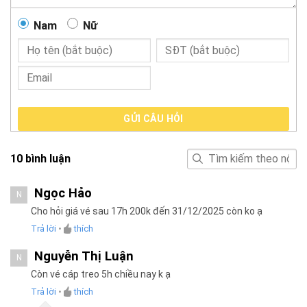
Nam
Nữ
GỬI CÂU HỎI
10
bình luận
Ngọc Hảo
N
Cho hỏi giá vé sau 17h 200k đến 31/12/2025 còn ko ạ
Trả lời
•
thích
Nguyễn Thị Luận
N
Còn vé cáp treo 5h chiều nay k ạ
Trả lời
•
thích