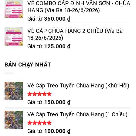
VÉ COMBO CÁP ĐỈNH VÂN SƠN - CHÙA
HANG (Vía Bà 18-26/6/2026)
Giá từ
350.000
₫
VÉ CÁP CHÙA HANG 2 CHIỀU (Vía Bà
18-26/6/2026)
Giá từ
125.000
₫
BÁN CHẠY NHẤT
Vé Cáp Treo Tuyến Chùa Hang (Khứ Hồi)
Được xếp
Giá từ
150.000
₫
hạng
5.00
5 sao
Vé Cáp Treo Tuyến Chùa Hang (1 Chiều)
Được xếp
Giá từ
100.000
₫
hạng
5.00