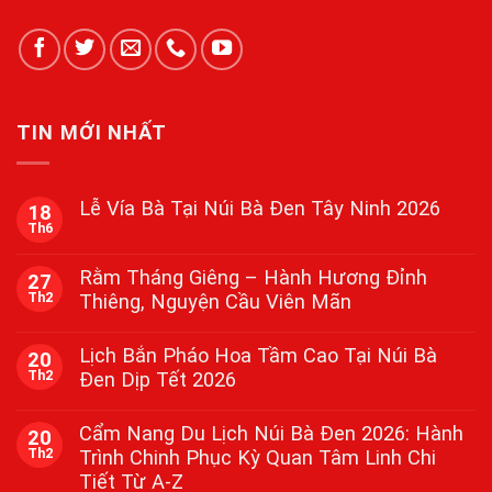
TIN MỚI NHẤT
Lễ Vía Bà Tại Núi Bà Đen Tây Ninh 2026
18
Th6
Không
có
bình
Rằm Tháng Giêng – Hành Hương Đỉnh
27
luận
Th2
Thiêng, Nguyện Cầu Viên Mãn
ở
Lễ
Không
Vía
có
Bà
Lịch Bắn Pháo Hoa Tầm Cao Tại Núi Bà
20
bình
Tại
Th2
Đen Dịp Tết 2026
luận
Núi
ở
Bà
Không
Rằm
Đen
có
Tháng
Cẩm Nang Du Lịch Núi Bà Đen 2026: Hành
Tây
20
bình
Giêng
Ninh
Th2
Trình Chinh Phục Kỳ Quan Tâm Linh Chi
luận
–
2026
ở
Hành
Tiết Từ A-Z
Lịch
Hương