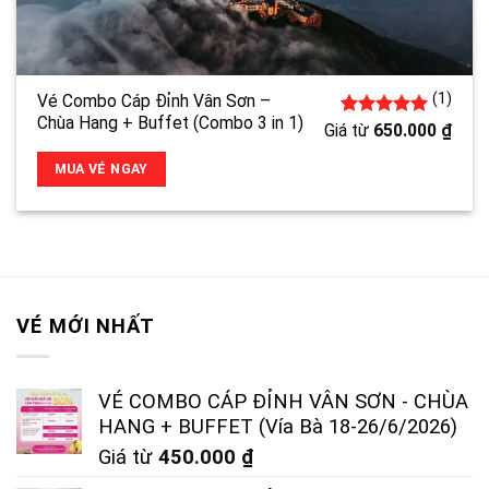
(1)
Vé Combo Cáp Đỉnh Vân Sơn –
Chùa Hang + Buffet (Combo 3 in 1)
1
5.00
trên 5
Giá từ
650.000
₫
đánh giá
MUA VÉ NGAY
VÉ MỚI NHẤT
VÉ COMBO CÁP ĐỈNH VÂN SƠN - CHÙA
HANG + BUFFET (Vía Bà 18-26/6/2026)
Giá từ
450.000
₫