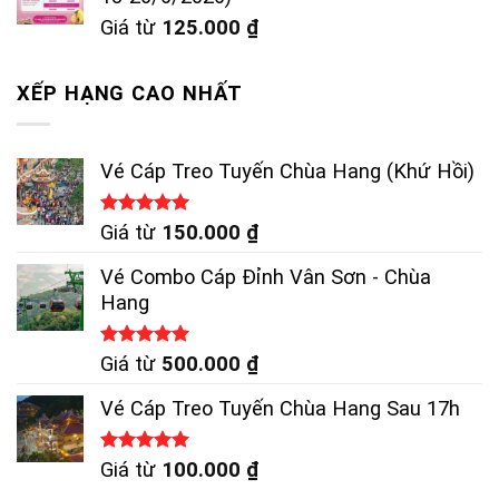
Giá từ
125.000
₫
XẾP HẠNG CAO NHẤT
Vé Cáp Treo Tuyến Chùa Hang (Khứ Hồi)
Được xếp
Giá từ
150.000
₫
hạng
5.00
5 sao
Vé Combo Cáp Đỉnh Vân Sơn - Chùa
Hang
Được xếp
Giá từ
500.000
₫
hạng
5.00
5 sao
Vé Cáp Treo Tuyến Chùa Hang Sau 17h
Được xếp
Giá từ
100.000
₫
hạng
5.00