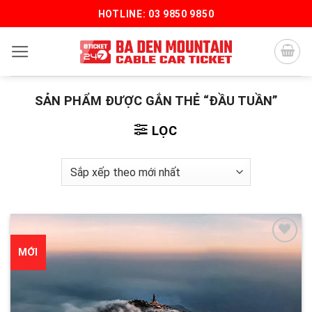
Bỏ
HOTLINE: 03 9850 9850
qua
nội
dung
SẢN PHẨM ĐƯỢC GẮN THẺ “ĐẦU TUẦN”
LỌC
MỚI