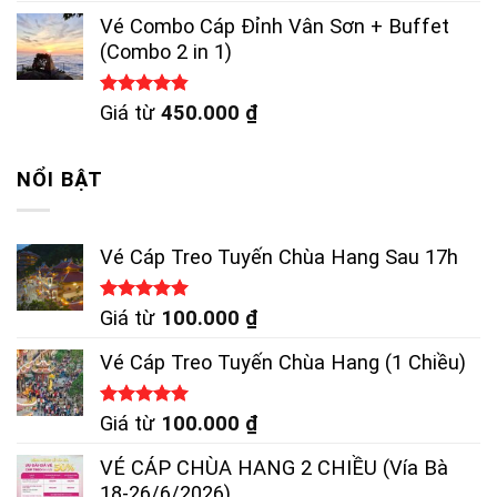
5 sao
Vé Combo Cáp Đỉnh Vân Sơn + Buffet
(Combo 2 in 1)
Được xếp
Giá từ
450.000
₫
hạng
4.83
5 sao
NỔI BẬT
Vé Cáp Treo Tuyến Chùa Hang Sau 17h
Được xếp
Giá từ
100.000
₫
hạng
5.00
5 sao
Vé Cáp Treo Tuyến Chùa Hang (1 Chiều)
Được xếp
Giá từ
100.000
₫
hạng
5.00
5 sao
VÉ CÁP CHÙA HANG 2 CHIỀU (Vía Bà
18-26/6/2026)