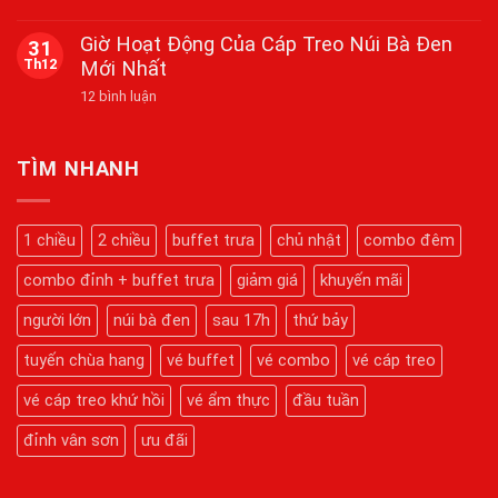
Bắn
Đỉnh
Không
Pháo
Thiêng,
có
Giờ Hoạt Động Của Cáp Treo Núi Bà Đen
31
Hoa
Nguyện
bình
Tầm
Th12
Mới Nhất
Cầu
luận
Cao
ở
Viên
Tại
ở
12 bình luận
Cẩm
Mãn
Núi
Giờ
Nang
Bà
Hoạt
Du
Đen
Động
Lịch
Dịp
Của
Núi
TÌM NHANH
Tết
Cáp
Bà
2026
Treo
Đen
Núi
2026:
Bà
Hành
1 chiều
2 chiều
buffet trưa
chủ nhật
combo đêm
Đen
Trình
Mới
Chinh
Nhất
combo đỉnh + buffet trưa
giảm giá
khuyến mãi
Phục
Kỳ
Quan
người lớn
núi bà đen
sau 17h
thứ bảy
Tâm
Linh
tuyến chùa hang
vé buffet
vé combo
vé cáp treo
Chi
Tiết
Từ
vé cáp treo khứ hồi
vé ẩm thực
đầu tuần
A-
Z
đỉnh vân sơn
ưu đãi