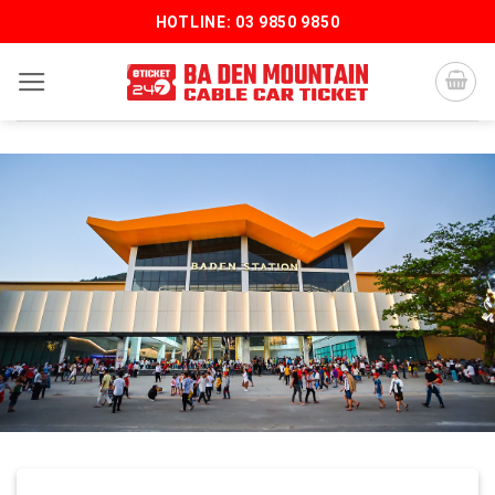
Bỏ
HOTLINE: 03 9850 9850
qua
nội
dung