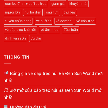
Chinh
Nhất
combo đỉnh + buffet trưa
giảm giá
khuyến mãi
Phục
Kỳ
Quan
người lớn
núi bà đen
sau 17h
thứ bảy
Tâm
Linh
tuyến chùa hang
vé buffet
vé combo
vé cáp treo
Chi
Tiết
Từ
vé cáp treo khứ hồi
vé ẩm thực
đầu tuần
A-
Z
đỉnh vân sơn
ưu đãi
THÔNG TIN
Bảng giá vé cáp treo núi Bà Đen Sun World mới
nhất
⏱ Giờ mở cửa cáp treo núi Bà Đen Sun World mới
nhất
Hướng dẫn đặt vé