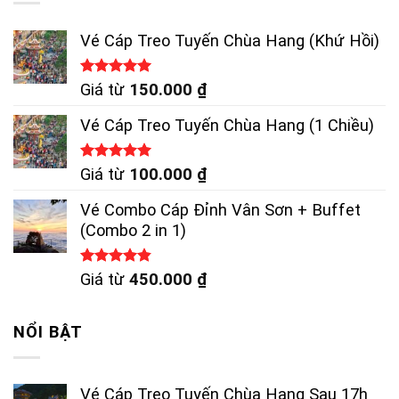
Vé Cáp Treo Tuyến Chùa Hang (Khứ Hồi)
Được xếp
Giá từ
150.000
₫
hạng
5.00
5 sao
Vé Cáp Treo Tuyến Chùa Hang (1 Chiều)
Được xếp
Giá từ
100.000
₫
hạng
5.00
5 sao
Vé Combo Cáp Đỉnh Vân Sơn + Buffet
(Combo 2 in 1)
Được xếp
Giá từ
450.000
₫
hạng
4.83
5 sao
NỔI BẬT
Vé Cáp Treo Tuyến Chùa Hang Sau 17h