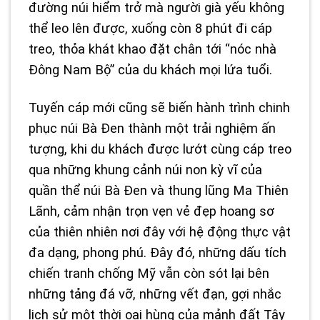
đường núi hiểm trở mà người già yếu không
thể leo lên được, xuống còn 8 phút đi cáp
treo, thỏa khát khao đặt chân tới “nóc nhà
Đông Nam Bộ” của du khách mọi lứa tuổi.
Tuyến cáp mới cũng sẽ biến hành trình chinh
phục núi Bà Đen thành một trải nghiệm ấn
tượng, khi du khách được lướt cùng cáp treo
qua những khung cảnh núi non kỳ vĩ của
quần thể núi Bà Đen và thung lũng Ma Thiên
Lãnh, cảm nhận trọn vẹn vẻ đẹp hoang sơ
của thiên nhiên nơi đây với hệ động thực vật
đa dạng, phong phú. Đây đó, những dấu tích
chiến tranh chống Mỹ vẫn còn sót lại bên
những tảng đá vỡ, những vết đạn, gợi nhắc
lịch sử một thời oai hùng của mảnh đất Tây