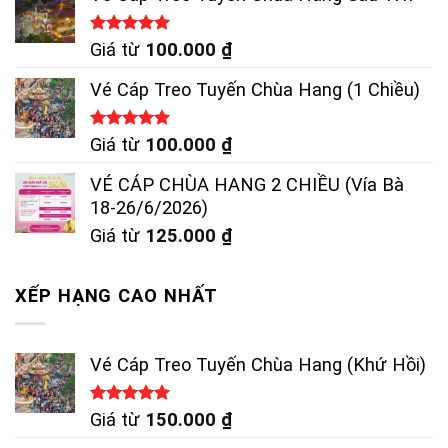
Được xếp
Giá từ
100.000
₫
hạng
5.00
5 sao
Vé Cáp Treo Tuyến Chùa Hang (1 Chiều)
Được xếp
Giá từ
100.000
₫
hạng
5.00
5 sao
VÉ CÁP CHÙA HANG 2 CHIỀU (Vía Bà
18-26/6/2026)
Giá từ
125.000
₫
XẾP HẠNG CAO NHẤT
Vé Cáp Treo Tuyến Chùa Hang (Khứ Hồi)
Được xếp
Giá từ
150.000
₫
hạng
5.00