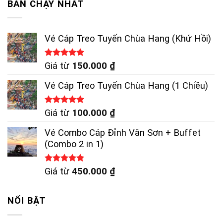
BÁN CHẠY NHẤT
Vé Cáp Treo Tuyến Chùa Hang (Khứ Hồi)
Được xếp
Giá từ
150.000
₫
hạng
5.00
5 sao
Vé Cáp Treo Tuyến Chùa Hang (1 Chiều)
Được xếp
Giá từ
100.000
₫
hạng
5.00
5 sao
Vé Combo Cáp Đỉnh Vân Sơn + Buffet
(Combo 2 in 1)
Được xếp
Giá từ
450.000
₫
hạng
4.83
5 sao
NỔI BẬT