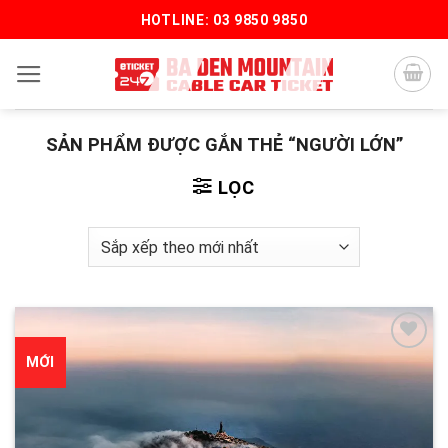
Bỏ
HOTLINE: 03 9850 9850
qua
nội
dung
SẢN PHẨM ĐƯỢC GẮN THẺ “NGƯỜI LỚN”
LỌC
MỚI