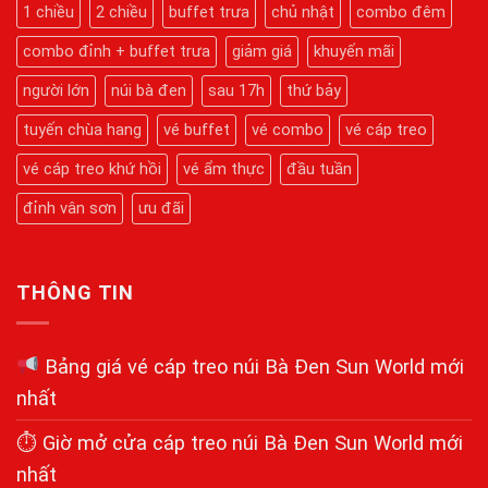
Bà
Hành
1 chiều
2 chiều
buffet trưa
chủ nhật
combo đêm
Đen
Trình
Mới
Chinh
Nhất
combo đỉnh + buffet trưa
giảm giá
khuyến mãi
Phục
Kỳ
Quan
người lớn
núi bà đen
sau 17h
thứ bảy
Tâm
Linh
tuyến chùa hang
vé buffet
vé combo
vé cáp treo
Chi
Tiết
Từ
vé cáp treo khứ hồi
vé ẩm thực
đầu tuần
A-
Z
đỉnh vân sơn
ưu đãi
THÔNG TIN
Bảng giá vé cáp treo núi Bà Đen Sun World mới
nhất
⏱ Giờ mở cửa cáp treo núi Bà Đen Sun World mới
nhất