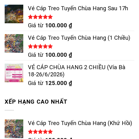
Vé Cáp Treo Tuyến Chùa Hang Sau 17h
Được xếp
Giá từ
100.000
₫
hạng
5.00
5 sao
Vé Cáp Treo Tuyến Chùa Hang (1 Chiều)
Được xếp
Giá từ
100.000
₫
hạng
5.00
5 sao
VÉ CÁP CHÙA HANG 2 CHIỀU (Vía Bà
18-26/6/2026)
Giá từ
125.000
₫
XẾP HẠNG CAO NHẤT
Vé Cáp Treo Tuyến Chùa Hang (Khứ Hồi)