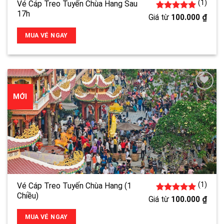
(1)
Vé Cáp Treo Tuyến Chùa Hang Sau
17h
1
5.00
trên 5
Giá từ
100.000
₫
đánh giá
MUA VÉ NGAY
MỚI
(1)
Vé Cáp Treo Tuyến Chùa Hang (1
Chiều)
1
5.00
trên 5
Giá từ
100.000
₫
đánh giá
MUA VÉ NGAY