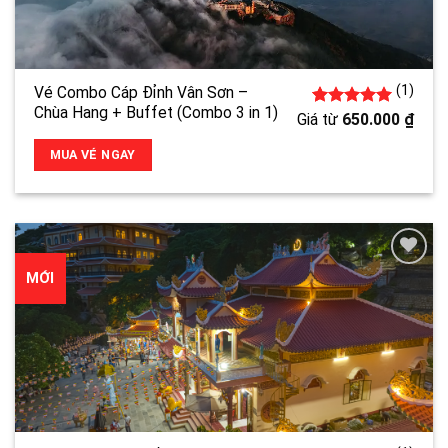
(1)
Vé Combo Cáp Đỉnh Vân Sơn –
Chùa Hang + Buffet (Combo 3 in 1)
1
5.00
trên 5
Giá từ
650.000
₫
đánh giá
MUA VÉ NGAY
MỚI