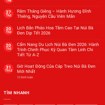
Th6
Không
có
bình
Rằm Tháng Giêng – Hành Hương Đỉnh
27
luận
Th2
Thiêng, Nguyện Cầu Viên Mãn
ở
Lễ
Không
Vía
có
Bà
Lịch Bắn Pháo Hoa Tầm Cao Tại Núi Bà
20
bình
Tại
Th2
Đen Dịp Tết 2026
luận
Núi
ở
Bà
Không
Rằm
Đen
có
Tháng
Cẩm Nang Du Lịch Núi Bà Đen 2026: Hành
Tây
20
bình
Giêng
Ninh
Th2
Trình Chinh Phục Kỳ Quan Tâm Linh Chi
luận
–
2026
ở
Hành
Tiết Từ A-Z
Lịch
Hương
Bắn
Đỉnh
Không
Pháo
Thiêng,
có
Giờ Hoạt Động Của Cáp Treo Núi Bà Đen
31
Hoa
Nguyện
bình
Tầm
Th12
Mới Nhất
Cầu
luận
Cao
ở
Viên
Tại
ở
12 bình luận
Cẩm
Mãn
Núi
Giờ
Nang
Bà
Hoạt
Du
Đen
Động
Lịch
Dịp
Của
Núi
TÌM NHANH
Tết
Cáp
Bà
2026
Treo
Đen
Núi
2026: