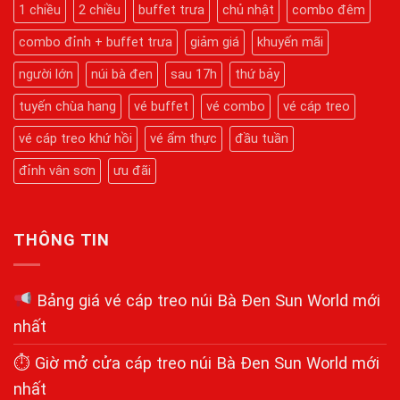
Bà
Hành
1 chiều
2 chiều
buffet trưa
chủ nhật
combo đêm
Đen
Trình
Mới
Chinh
Nhất
combo đỉnh + buffet trưa
giảm giá
khuyến mãi
Phục
Kỳ
Quan
người lớn
núi bà đen
sau 17h
thứ bảy
Tâm
Linh
tuyến chùa hang
vé buffet
vé combo
vé cáp treo
Chi
Tiết
Từ
vé cáp treo khứ hồi
vé ẩm thực
đầu tuần
A-
Z
đỉnh vân sơn
ưu đãi
THÔNG TIN
Bảng giá vé cáp treo núi Bà Đen Sun World mới
nhất
⏱ Giờ mở cửa cáp treo núi Bà Đen Sun World mới
nhất