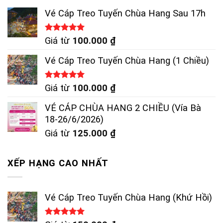
Vé Cáp Treo Tuyến Chùa Hang Sau 17h
Được xếp
Giá từ
100.000
₫
hạng
5.00
5 sao
Vé Cáp Treo Tuyến Chùa Hang (1 Chiều)
Được xếp
Giá từ
100.000
₫
hạng
5.00
5 sao
VÉ CÁP CHÙA HANG 2 CHIỀU (Vía Bà
18-26/6/2026)
Giá từ
125.000
₫
XẾP HẠNG CAO NHẤT
Vé Cáp Treo Tuyến Chùa Hang (Khứ Hồi)