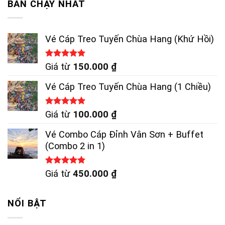
BÁN CHẠY NHẤT
Vé Cáp Treo Tuyến Chùa Hang (Khứ Hồi)
Được xếp
Giá từ
150.000
₫
hạng
5.00
5 sao
Vé Cáp Treo Tuyến Chùa Hang (1 Chiều)
Được xếp
Giá từ
100.000
₫
hạng
5.00
5 sao
Vé Combo Cáp Đỉnh Vân Sơn + Buffet
(Combo 2 in 1)
Được xếp
Giá từ
450.000
₫
hạng
4.83
5 sao
NỔI BẬT