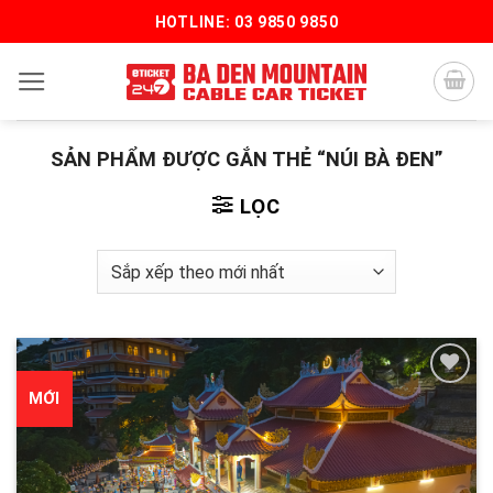
Bỏ
HOTLINE: 03 9850 9850
qua
nội
dung
SẢN PHẨM ĐƯỢC GẮN THẺ “NÚI BÀ ĐEN”
LỌC
MỚI