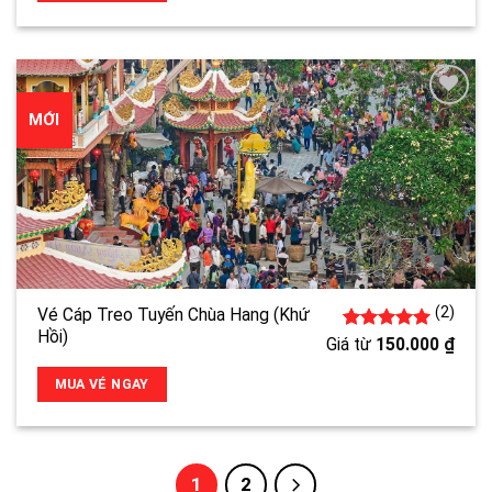
MỚI
(2)
Vé Cáp Treo Tuyến Chùa Hang (Khứ
Hồi)
2
5.00
trên 5
Giá từ
150.000
₫
đánh giá
MUA VÉ NGAY
1
2