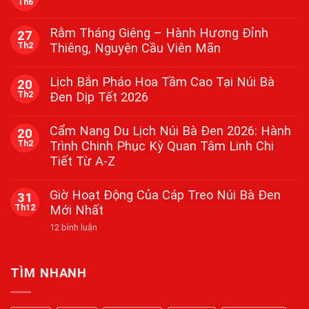
Th6
Không
có
bình
Rằm Tháng Giêng – Hành Hương Đỉnh
27
luận
Th2
Thiêng, Nguyện Cầu Viên Mãn
ở
Lễ
Không
Vía
có
Bà
Lịch Bắn Pháo Hoa Tầm Cao Tại Núi Bà
20
bình
Tại
Th2
Đen Dịp Tết 2026
luận
Núi
ở
Bà
Không
Rằm
Đen
có
Tháng
Cẩm Nang Du Lịch Núi Bà Đen 2026: Hành
Tây
20
bình
Giêng
Ninh
Th2
Trình Chinh Phục Kỳ Quan Tâm Linh Chi
luận
–
2026
ở
Hành
Tiết Từ A-Z
Lịch
Hương
Bắn
Đỉnh
Không
Pháo
Thiêng,
có
Giờ Hoạt Động Của Cáp Treo Núi Bà Đen
31
Hoa
Nguyện
bình
Tầm
Th12
Mới Nhất
Cầu
luận
Cao
ở
Viên
Tại
ở
12 bình luận
Cẩm
Mãn
Núi
Giờ
Nang
Bà
Hoạt
Du
Đen
Động
Lịch
Dịp
Của
Núi
TÌM NHANH
Tết
Cáp
Bà
2026
Treo
Đen
Núi
2026: