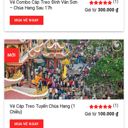
(1)
Vé Combo Cáp Treo Đỉnh Vân Sơn
– Chùa Hang Sau 17h
1
5.00
trên 5
Giá từ
300.000
₫
đánh giá
MUA VÉ NGAY
MỚI
(1)
Vé Cáp Treo Tuyến Chùa Hang (1
Chiều)
1
5.00
trên 5
Giá từ
100.000
₫
đánh giá
MUA VÉ NGAY