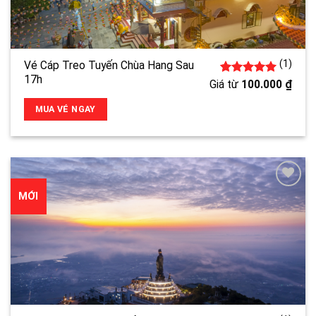
(1)
Vé Cáp Treo Tuyến Chùa Hang Sau
17h
1
5.00
trên 5
Giá từ
100.000
₫
đánh giá
MUA VÉ NGAY
MỚI