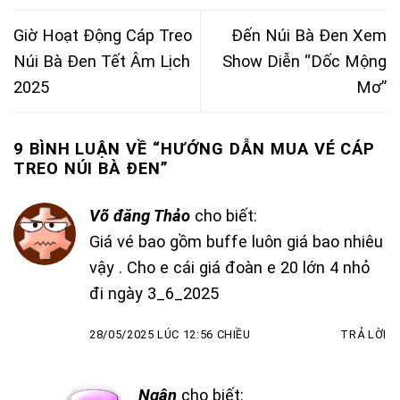
Giờ Hoạt Động Cáp Treo
Đến Núi Bà Đen Xem
Núi Bà Đen Tết Âm Lịch
Show Diễn “Dốc Mộng
2025
Mơ”
9 BÌNH LUẬN VỀ “
HƯỚNG DẪN MUA VÉ CÁP
TREO NÚI BÀ ĐEN
”
Võ đăng Thảo
cho biết:
Giá vé bao gồm buffe luôn giá bao nhiêu
vậy . Cho e cái giá đoàn e 20 lớn 4 nhỏ
đi ngày 3_6_2025
28/05/2025 LÚC 12:56 CHIỀU
TRẢ LỜI
Ngân
cho biết: