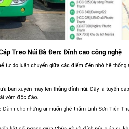
 Cáp Treo Núi Bà Đen: Đỉnh cao công nghệ
hể tự do luân chuyển giữa các điểm đến nhờ hệ thống
ưa bạn xuyên mây lên thẳng đỉnh núi. Đây là tuyến cáp
 mái vòm độc đáo.
:
Dành cho những ai muốn ghé thăm Linh Sơn Tiên Th
ến kết nối ngang giữa Chùa Bà và đỉnh núi, giúp du k