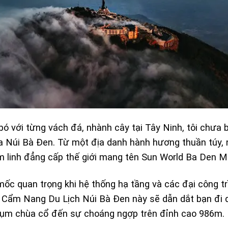
bó với từng vách đá, nhành cây tại Tây Ninh, tôi chưa
ủa
Núi Bà Đen
. Từ một địa danh hành hương thuần túy, 
m linh đẳng cấp thế giới mang tên
Sun World Ba Den M
c quan trọng khi hệ thống hạ tầng và các đại công tr
n
Cẩm Nang Du Lịch Núi Bà Đen
này sẽ dẫn dắt bạn đi
 cụm chùa cổ đến sự choáng ngợp trên đỉnh cao 986m.