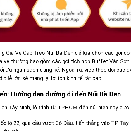
ảng
Giá Vé Cáp Treo Núi Bà Đen
để lựa chọn các gói co
á vé
thường bao gồm các gói tích hợp Buffet Vân Sơn 
tối ưu ngân sách đáng kể. Ngoài ra, việc theo dõi các 
ịp lễ lớn sẽ mang lại lợi ích kinh tế rất cao.
uyển: Hướng dẫn đường đi đến Núi Bà Đen
ịch Tây Ninh
, lộ trình từ TP.HCM đến núi hiện nay cực 
ốc lộ 22, qua cầu vượt Gò Dầu, tiến thẳng vào TP. Tây