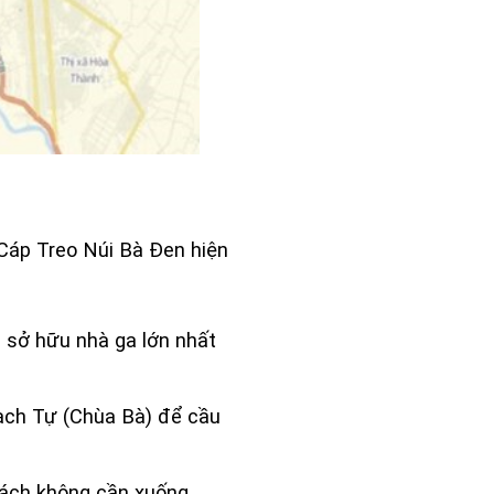
Cáp Treo Núi Bà Đen
hiện
 sở hữu nhà ga lớn nhất
ạch Tự (Chùa Bà) để cầu
hách không cần xuống