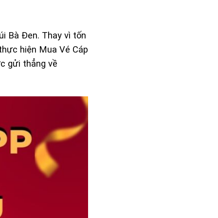
úi Bà Đen
. Thay vì tốn
 thực hiện
Mua Vé Cáp
ợc gửi thẳng về