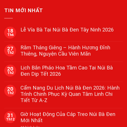
TIN MỚI NHẤT
Lễ Vía Bà Tại Núi Bà Đen Tây Ninh 2026
18
Th6
Không
có
bình
Rằm Tháng Giêng – Hành Hương Đỉnh
27
luận
Th2
Thiêng, Nguyện Cầu Viên Mãn
ở
Lễ
Không
Vía
có
Bà
Lịch Bắn Pháo Hoa Tầm Cao Tại Núi Bà
20
bình
Tại
Th2
Đen Dịp Tết 2026
luận
Núi
ở
Bà
Không
Rằm
Đen
có
Tháng
Cẩm Nang Du Lịch Núi Bà Đen 2026: Hành
Tây
20
bình
Giêng
Ninh
Th2
Trình Chinh Phục Kỳ Quan Tâm Linh Chi
luận
–
2026
ở
Hành
Tiết Từ A-Z
Lịch
Hương
Bắn
Đỉnh
Không
Pháo
Thiêng,
có
Giờ Hoạt Động Của Cáp Treo Núi Bà Đen
31
Hoa
Nguyện
bình
Tầm
Th12
Mới Nhất
Cầu
luận
Cao
ở
Viên