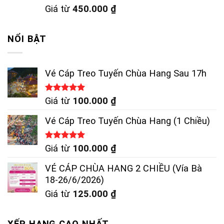
Được xếp
Giá từ
450.000
₫
hạng
4.83
5 sao
NỔI BẬT
Vé Cáp Treo Tuyến Chùa Hang Sau 17h
Được xếp
Giá từ
100.000
₫
hạng
5.00
5 sao
Vé Cáp Treo Tuyến Chùa Hang (1 Chiều)
Được xếp
Giá từ
100.000
₫
hạng
5.00
5 sao
VÉ CÁP CHÙA HANG 2 CHIỀU (Vía Bà
18-26/6/2026)
Giá từ
125.000
₫
XẾP HẠNG CAO NHẤT