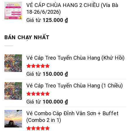
VÉ CÁP CHÙA HANG 2 CHIỀU (Vía Bà
18-26/6/2026)
Giá từ
125.000
₫
BÁN CHẠY NHẤT
Vé Cáp Treo Tuyến Chùa Hang (Khứ Hồi)
Được xếp
Giá từ
150.000
₫
hạng
5.00
5 sao
Vé Cáp Treo Tuyến Chùa Hang (1 Chiều)
Được xếp
Giá từ
100.000
₫
hạng
5.00
5 sao
Vé Combo Cáp Đỉnh Vân Sơn + Buffet
(Combo 2 in 1)