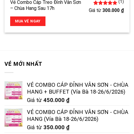
(1)
Vé Combo Cáp Treo Đỉnh Vân Sơn
– Chùa Hang Sau 17h
1
5.00
trên 5
Giá từ
300.000
₫
đánh giá
MUA VÉ NGAY
VÉ MỚI NHẤT
VÉ COMBO CÁP ĐỈNH VÂN SƠN - CHÙA
HANG + BUFFET (Vía Bà 18-26/6/2026)
Giá từ
450.000
₫
VÉ COMBO CÁP ĐỈNH VÂN SƠN - CHÙA
HANG (Vía Bà 18-26/6/2026)
Giá từ
350.000
₫