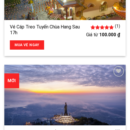
(1)
Vé Cáp Treo Tuyến Chùa Hang Sau
17h
1
5.00
trên 5
Giá từ
100.000
₫
đánh giá
MUA VÉ NGAY
MỚI