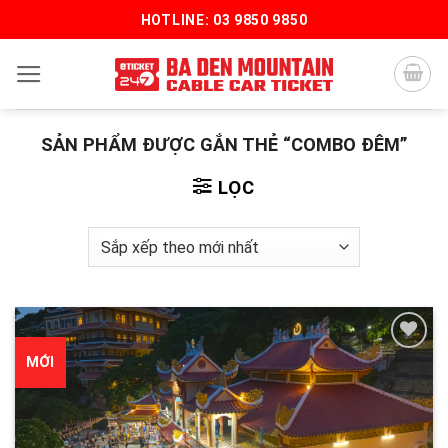
Bỏ
HOTLINE: 03 9850 9850
qua
nội
dung
SẢN PHẨM ĐƯỢC GẮN THẺ “COMBO ĐÊM”
LỌC
MỚI