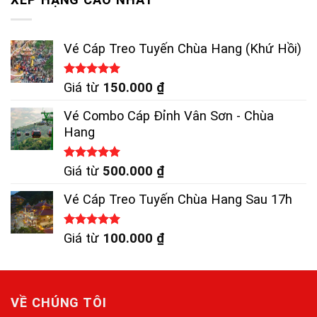
Vé Cáp Treo Tuyến Chùa Hang (Khứ Hồi)
Được xếp
Giá từ
150.000
₫
hạng
5.00
5 sao
Vé Combo Cáp Đỉnh Vân Sơn - Chùa
Hang
Được xếp
Giá từ
500.000
₫
hạng
5.00
5 sao
Vé Cáp Treo Tuyến Chùa Hang Sau 17h
Được xếp
Giá từ
100.000
₫
hạng
5.00
5 sao
VỀ CHÚNG TÔI