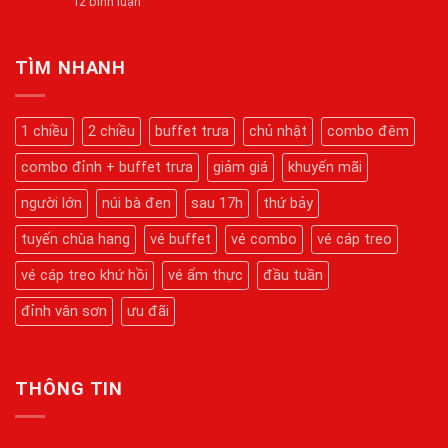
Tại
ở
12 bình luận
Cẩm
Mãn
Núi
Giờ
Nang
Bà
Hoạt
Du
Đen
Động
Lịch
Dịp
Của
Núi
TÌM NHANH
Tết
Cáp
Bà
2026
Treo
Đen
Núi
2026:
Bà
Hành
1 chiều
2 chiều
buffet trưa
chủ nhật
combo đêm
Đen
Trình
Mới
Chinh
Nhất
combo đỉnh + buffet trưa
giảm giá
khuyến mãi
Phục
Kỳ
Quan
người lớn
núi bà đen
sau 17h
thứ bảy
Tâm
Linh
tuyến chùa hang
vé buffet
vé combo
vé cáp treo
Chi
Tiết
Từ
vé cáp treo khứ hồi
vé ẩm thực
đầu tuần
A-
Z
đỉnh vân sơn
ưu đãi
THÔNG TIN