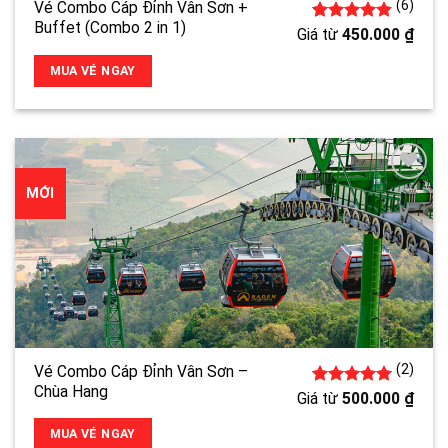
(6)
Vé Combo Cáp Đỉnh Vân Sơn +
Buffet (Combo 2 in 1)
4.83
6
trên 5
Giá từ
450.000
₫
đánh giá
MUA VÉ NGAY
MỚI
(2)
Vé Combo Cáp Đỉnh Vân Sơn –
Chùa Hang
2
5.00
trên 5
Giá từ
500.000
₫
đánh giá
MUA VÉ NGAY