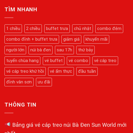
Đen
Động
Lịch
Dịp
Của
Núi
TÌM NHANH
Tết
Cáp
Bà
2026
Treo
Đen
Núi
2026:
Bà
Hành
1 chiều
2 chiều
buffet trưa
chủ nhật
combo đêm
Đen
Trình
Mới
Chinh
Nhất
combo đỉnh + buffet trưa
giảm giá
khuyến mãi
Phục
Kỳ
Quan
người lớn
núi bà đen
sau 17h
thứ bảy
Tâm
Linh
tuyến chùa hang
vé buffet
vé combo
vé cáp treo
Chi
Tiết
Từ
vé cáp treo khứ hồi
vé ẩm thực
đầu tuần
A-
Z
đỉnh vân sơn
ưu đãi
THÔNG TIN
Bảng giá vé cáp treo núi Bà Đen Sun World mới