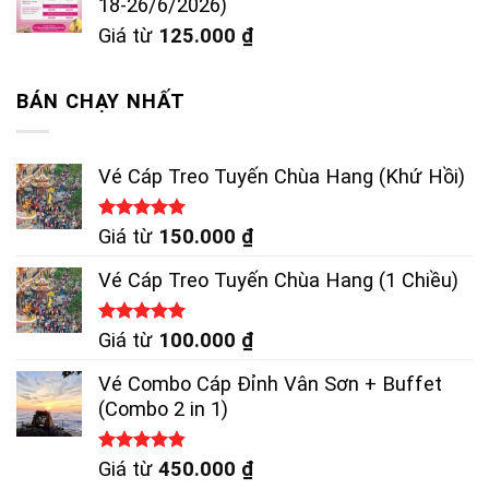
18-26/6/2026)
Giá từ
125.000
₫
BÁN CHẠY NHẤT
Vé Cáp Treo Tuyến Chùa Hang (Khứ Hồi)
Được xếp
Giá từ
150.000
₫
hạng
5.00
5 sao
Vé Cáp Treo Tuyến Chùa Hang (1 Chiều)
Được xếp
Giá từ
100.000
₫
hạng
5.00
5 sao
Vé Combo Cáp Đỉnh Vân Sơn + Buffet
(Combo 2 in 1)
Được xếp
Giá từ
450.000
₫
hạng
4.83