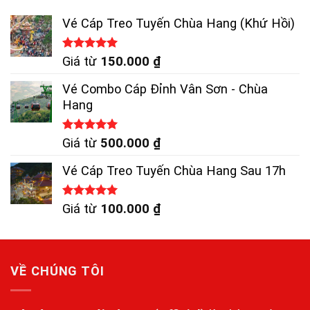
Vé Cáp Treo Tuyến Chùa Hang (Khứ Hồi)
Được xếp
Giá từ
150.000
₫
hạng
5.00
5 sao
Vé Combo Cáp Đỉnh Vân Sơn - Chùa
Hang
Được xếp
Giá từ
500.000
₫
hạng
5.00
5 sao
Vé Cáp Treo Tuyến Chùa Hang Sau 17h
Được xếp
Giá từ
100.000
₫
hạng
5.00
5 sao
VỀ CHÚNG TÔI