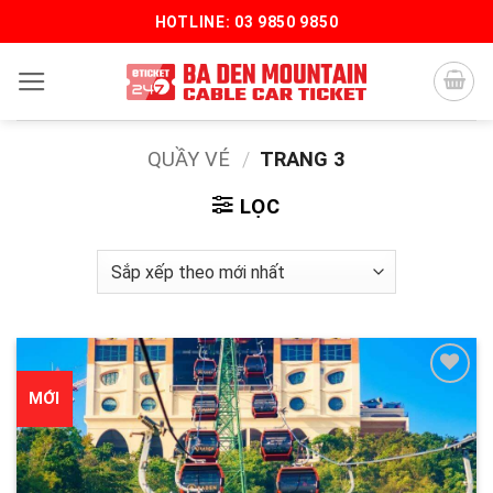
Bỏ
HOTLINE: 03 9850 9850
qua
nội
dung
QUẦY VÉ
/
TRANG 3
LỌC
MỚI