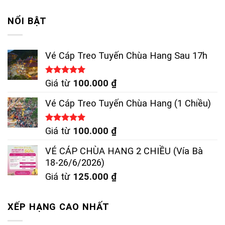
5 sao
NỔI BẬT
Vé Cáp Treo Tuyến Chùa Hang Sau 17h
Được xếp
Giá từ
100.000
₫
hạng
5.00
5 sao
Vé Cáp Treo Tuyến Chùa Hang (1 Chiều)
Được xếp
Giá từ
100.000
₫
hạng
5.00
5 sao
VÉ CÁP CHÙA HANG 2 CHIỀU (Vía Bà
18-26/6/2026)
Giá từ
125.000
₫
XẾP HẠNG CAO NHẤT