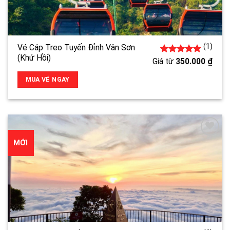
(1)
Vé Cáp Treo Tuyến Đỉnh Vân Sơn
(Khứ Hồi)
1
5.00
trên 5
Giá từ
350.000
₫
đánh giá
MUA VÉ NGAY
MỚI