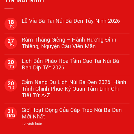
TIN MỚI NHẤT
Lễ Vía Bà Tại Núi Bà Đen Tây Ninh 2026
18
Th6
Không
có
bình
Rằm Tháng Giêng – Hành Hương Đỉnh
27
luận
Th2
Thiêng, Nguyện Cầu Viên Mãn
ở
Lễ
Không
Vía
có
Bà
Lịch Bắn Pháo Hoa Tầm Cao Tại Núi Bà
20
bình
Tại
Th2
Đen Dịp Tết 2026
luận
Núi
ở
Bà
Không
Rằm
Đen
có
Tháng
Cẩm Nang Du Lịch Núi Bà Đen 2026: Hành
Tây
20
bình
Giêng
Ninh
Th2
Trình Chinh Phục Kỳ Quan Tâm Linh Chi
luận
–
2026
ở
Hành
Tiết Từ A-Z
Lịch
Hương
Bắn
Đỉnh
Không
Pháo
Thiêng,
có
Giờ Hoạt Động Của Cáp Treo Núi Bà Đen
31
Hoa
Nguyện
bình
Tầm
Th12
Mới Nhất
Cầu
luận
Cao
ở
Viên
Tại
ở
12 bình luận
Cẩm
Mãn
Núi
Giờ
Nang
Bà
Hoạt
Du