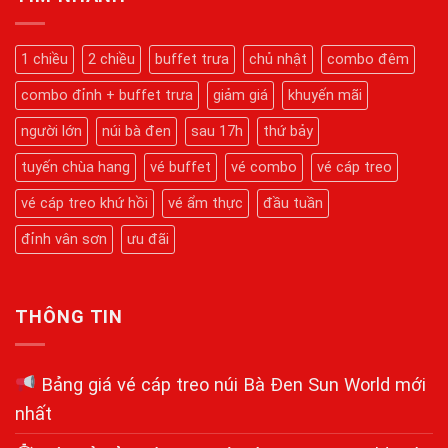
Tết
Cáp
Bà
2026
Treo
Đen
Núi
2026:
Bà
Hành
1 chiều
2 chiều
buffet trưa
chủ nhật
combo đêm
Đen
Trình
Mới
Chinh
Nhất
combo đỉnh + buffet trưa
giảm giá
khuyến mãi
Phục
Kỳ
Quan
người lớn
núi bà đen
sau 17h
thứ bảy
Tâm
Linh
tuyến chùa hang
vé buffet
vé combo
vé cáp treo
Chi
Tiết
Từ
vé cáp treo khứ hồi
vé ẩm thực
đầu tuần
A-
Z
đỉnh vân sơn
ưu đãi
THÔNG TIN
Bảng giá vé cáp treo núi Bà Đen Sun World mới
nhất