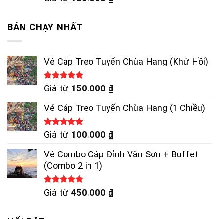
BÁN CHẠY NHẤT
Vé Cáp Treo Tuyến Chùa Hang (Khứ Hồi)
Được xếp
Giá từ
150.000
₫
hạng
5.00
5 sao
Vé Cáp Treo Tuyến Chùa Hang (1 Chiều)
Được xếp
Giá từ
100.000
₫
hạng
5.00
5 sao
Vé Combo Cáp Đỉnh Vân Sơn + Buffet
(Combo 2 in 1)
Được xếp
Giá từ
450.000
₫
hạng
4.83
5 sao