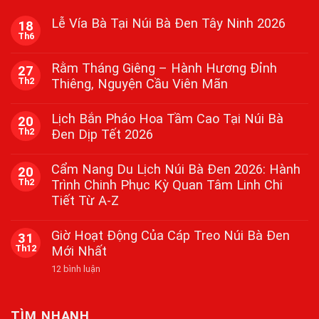
Lễ Vía Bà Tại Núi Bà Đen Tây Ninh 2026
18
Th6
Không
có
bình
Rằm Tháng Giêng – Hành Hương Đỉnh
27
luận
Th2
Thiêng, Nguyện Cầu Viên Mãn
ở
Lễ
Không
Vía
có
Bà
Lịch Bắn Pháo Hoa Tầm Cao Tại Núi Bà
20
bình
Tại
Th2
Đen Dịp Tết 2026
luận
Núi
ở
Bà
Không
Rằm
Đen
có
Tháng
Cẩm Nang Du Lịch Núi Bà Đen 2026: Hành
Tây
20
bình
Giêng
Ninh
Th2
Trình Chinh Phục Kỳ Quan Tâm Linh Chi
luận
–
2026
ở
Hành
Tiết Từ A-Z
Lịch
Hương
Bắn
Đỉnh
Không
Pháo
Thiêng,
có
Giờ Hoạt Động Của Cáp Treo Núi Bà Đen
31
Hoa
Nguyện
bình
Tầm
Th12
Mới Nhất
Cầu
luận
Cao
ở
Viên
Tại
ở
12 bình luận
Cẩm
Mãn
Núi
Giờ
Nang
Bà
Hoạt
Du
Đen
Động
Lịch
Dịp
Của
Núi
TÌM NHANH