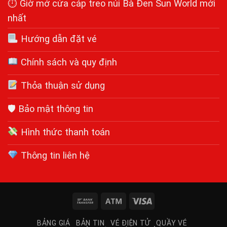
⏱ Giờ mở cửa cáp treo núi Bà Đen Sun World mới
nhất
Hướng dẫn đặt vé
Chính sách và quy định
Thỏa thuận sử dụng
🛡 Bảo mật thông tin
Hình thức thanh toán
Thông tin liên hệ
Bank
Atm
Visa
Transfer
BẢNG GIÁ
BẢN TIN
VÉ ĐIỆN TỬ
QUẦY VÉ