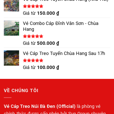
Được xếp
Giá từ
150.000
₫
hạng
5.00
5 sao
Vé Combo Cáp Đỉnh Vân Sơn - Chùa
Hang
Được xếp
Giá từ
500.000
₫
hạng
5.00
5 sao
Vé Cáp Treo Tuyến Chùa Hang Sau 17h
Được xếp
Giá từ
100.000
₫
hạng
5.00
5 sao
VỀ CHÚNG TÔI
Vé Cáp Treo Núi Bà Đen
(Official)
là phòng vé
chính thức được cấp phép bởi Sun Group chuyên