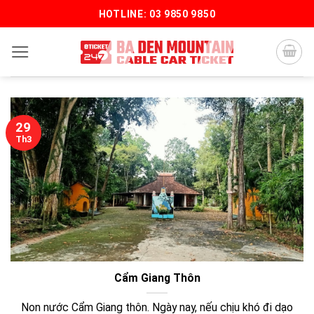
Bỏ
HOTLINE: 03 9850 9850
qua
nội
dung
29
Th3
Cẩm Giang Thôn
Non nước Cẩm Giang thôn. Ngày nay, nếu chịu khó đi dạo