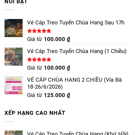
NỔI BẬT
Vé Cáp Treo Tuyến Chùa Hang Sau 17h
Được xếp
Giá từ
100.000
₫
hạng
5.00
5 sao
Vé Cáp Treo Tuyến Chùa Hang (1 Chiều)
Được xếp
Giá từ
100.000
₫
hạng
5.00
5 sao
VÉ CÁP CHÙA HANG 2 CHIỀU (Vía Bà
18-26/6/2026)
Giá từ
125.000
₫
XẾP HẠNG CAO NHẤT
Vé Cáp Treo Tuyến Chùa Hang (Khứ Hồi)