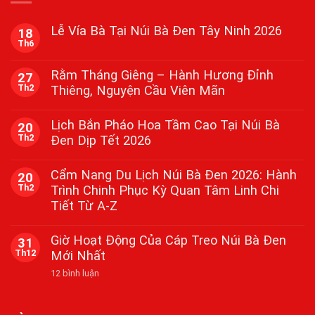
Lễ Vía Bà Tại Núi Bà Đen Tây Ninh 2026
18
Th6
Không
có
bình
Rằm Tháng Giêng – Hành Hương Đỉnh
27
luận
Th2
Thiêng, Nguyện Cầu Viên Mãn
ở
Lễ
Không
Vía
có
Bà
Lịch Bắn Pháo Hoa Tầm Cao Tại Núi Bà
20
bình
Tại
Th2
Đen Dịp Tết 2026
luận
Núi
ở
Bà
Không
Rằm
Đen
có
Tháng
Cẩm Nang Du Lịch Núi Bà Đen 2026: Hành
Tây
20
bình
Giêng
Ninh
Th2
Trình Chinh Phục Kỳ Quan Tâm Linh Chi
luận
–
2026
ở
Hành
Tiết Từ A-Z
Lịch
Hương
Bắn
Đỉnh
Không
Pháo
Thiêng,
có
Giờ Hoạt Động Của Cáp Treo Núi Bà Đen
31
Hoa
Nguyện
bình
Tầm
Th12
Mới Nhất
Cầu
luận
Cao
ở
Viên
Tại
ở
12 bình luận
Cẩm
Mãn
Núi
Giờ
Nang
Bà
Hoạt
Du
Đen
Động
Lịch
Dịp
Của