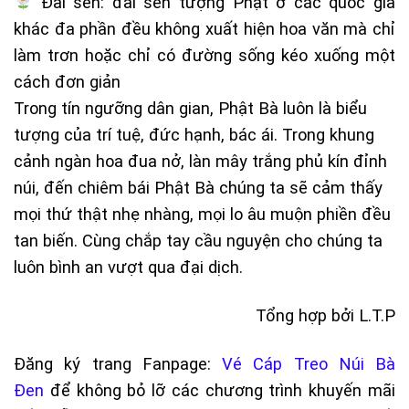
Đài sen: đài sen tượng Phật ở các quốc gia
khác đa phần đều không xuất hiện hoa văn mà chỉ
làm trơn hoặc chỉ có đường sống kéo xuống một
cách đơn giản
Trong tín ngưỡng dân gian, Phật Bà luôn là biểu
tượng của trí tuệ, đức hạnh, bác ái. Trong khung
cảnh ngàn hoa đua nở, làn mây trắng phủ kín đỉnh
núi, đến chiêm bái Phật Bà chúng ta sẽ cảm thấy
mọi thứ thật nhẹ nhàng, mọi lo âu muộn phiền đều
tan biến. Cùng chắp tay cầu nguyện cho chúng ta
luôn bình an vượt qua đại dịch.
Tổng hợp bởi L.T.P
Đăng ký trang Fanpage:
Vé Cáp Treo Núi Bà
Đen
để không bỏ lỡ các chương trình khuyến mãi