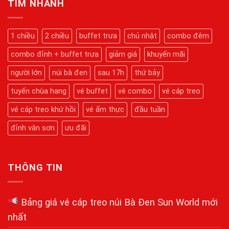
Núi
TÌM NHANH
Tết
Cáp
Bà
2026
Treo
Đen
Núi
2026:
Bà
Hành
1 chiều
2 chiều
buffet trưa
chủ nhật
combo đêm
Đen
Trình
Mới
Chinh
Nhất
combo đỉnh + buffet trưa
giảm giá
khuyến mãi
Phục
Kỳ
Quan
người lớn
núi bà đen
sau 17h
thứ bảy
Tâm
Linh
tuyến chùa hang
vé buffet
vé combo
vé cáp treo
Chi
Tiết
Từ
vé cáp treo khứ hồi
vé ẩm thực
đầu tuần
A-
Z
đỉnh vân sơn
ưu đãi
THÔNG TIN
Bảng giá vé cáp treo núi Bà Đen Sun World mới
nhất