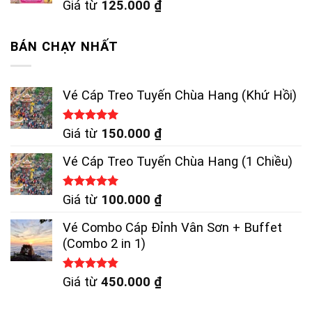
Giá từ
125.000
₫
BÁN CHẠY NHẤT
Vé Cáp Treo Tuyến Chùa Hang (Khứ Hồi)
Được xếp
Giá từ
150.000
₫
hạng
5.00
5 sao
Vé Cáp Treo Tuyến Chùa Hang (1 Chiều)
Được xếp
Giá từ
100.000
₫
hạng
5.00
5 sao
Vé Combo Cáp Đỉnh Vân Sơn + Buffet
(Combo 2 in 1)
Được xếp
Giá từ
450.000
₫
hạng
4.83
5 sao