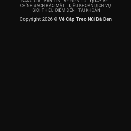
BẢNG GIÁ
BẢN TIN
VÉ ĐIỆN TỬ
QUẦY VÉ
CHÍNH SÁCH BẢO MẬT
ĐIỀU KHOẢN DỊCH VỤ
GIỚI THIỆU ĐIỂM ĐẾN
TÀI KHOẢN
Copyright 2026 ©
Vé Cáp Treo Núi Bà Đen