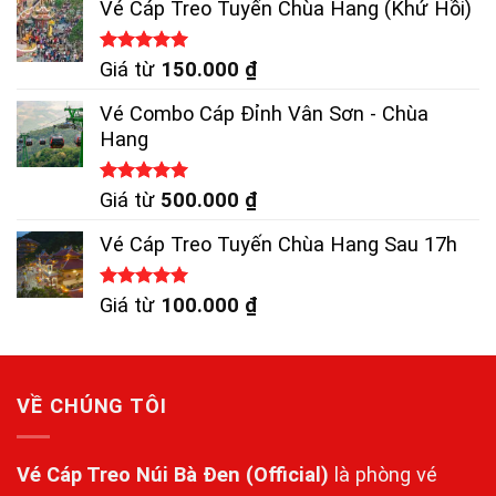
Vé Cáp Treo Tuyến Chùa Hang (Khứ Hồi)
Được xếp
Giá từ
150.000
₫
hạng
5.00
5 sao
Vé Combo Cáp Đỉnh Vân Sơn - Chùa
Hang
Được xếp
Giá từ
500.000
₫
hạng
5.00
5 sao
Vé Cáp Treo Tuyến Chùa Hang Sau 17h
Được xếp
Giá từ
100.000
₫
hạng
5.00
5 sao
VỀ CHÚNG TÔI
Vé Cáp Treo Núi Bà Đen
(Official)
là phòng vé