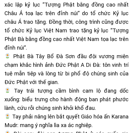
xác lập kỷ lục “Tượng Phật bằng đồng cao nhất
Châu Á toạ lạc trên đỉnh núi” do tổ chức Kỷ lục
châu Á trao tặng. Đồng thời, công trình cũng được
tổ chức Kỷ lục Việt Nam trao tặng kỷ lục “Tượng
Phật Bà bằng đồng cao nhất Việt Nam tọa lạc trên
đỉnh núi”.
Phật Bà Tây Bổ Đà Sơn đầu đội vương miện
chạm khắc hình ảnh Đức Phật A Di Đà: tôn vinh trí
tuệ mẫn tiệp và lòng từ bi phổ độ chúng sinh của
Đức Phật với thế gian.
Tay trái tượng cầm bình cam lộ đang dốc
xuống: biểu trưng cho hành động ban phát phước
lành, cứu rỗi chúng sinh khỏi khổ đau.
Tay phải nâng lên bắt quyết Giáo hóa ấn Karana
Mudr: mang ý nghĩa lìa xa ác nghiệp.