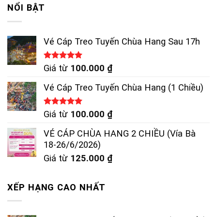
NỔI BẬT
Vé Cáp Treo Tuyến Chùa Hang Sau 17h
Được xếp
Giá từ
100.000
₫
hạng
5.00
5 sao
Vé Cáp Treo Tuyến Chùa Hang (1 Chiều)
Được xếp
Giá từ
100.000
₫
hạng
5.00
5 sao
VÉ CÁP CHÙA HANG 2 CHIỀU (Vía Bà
18-26/6/2026)
Giá từ
125.000
₫
XẾP HẠNG CAO NHẤT