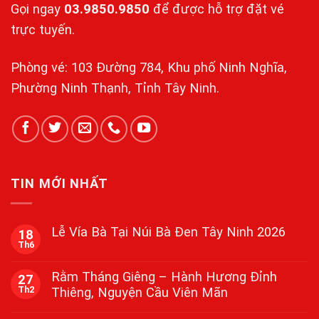
Gọi ngay
03.9850.9850
để được hỗ trợ đặt vé
trực tuyến.
Phòng vé: 103 Đường 784, Khu phố Ninh Nghĩa,
Phường Ninh Thạnh, Tỉnh Tây Ninh.
TIN MỚI NHẤT
Lễ Vía Bà Tại Núi Bà Đen Tây Ninh 2026
18
Th6
Không
có
bình
Rằm Tháng Giêng – Hành Hương Đỉnh
27
luận
Th2
Thiêng, Nguyện Cầu Viên Mãn
ở
Lễ
Không
Vía