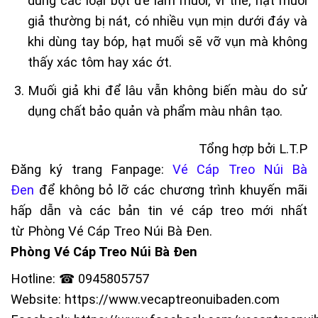
dùng các loại bột để làm muối, vì thế, hạt muối
giả thường bị nát, có nhiều vụn mịn dưới đáy và
khi dùng tay bóp, hạt muối sẽ vỡ vụn mà không
thấy xác tôm hay xác ớt.
Muối giả khi để lâu vẫn không biến màu do sử
dụng chất bảo quản và phẩm màu nhân tạo.
Tổng hợp bởi L.T.P
Đăng ký trang Fanpage:
Vé Cáp Treo Núi Bà
Đen
để không bỏ lỡ các chương trình khuyến mãi
hấp dẫn và các bản tin vé cáp treo mới nhất
từ
Phòng Vé Cáp Treo Núi Bà Đen
.
Phòng Vé Cáp Treo Núi Bà Đen
Hotline: ☎ 0945805757
Website:
https://www.vecaptreonuibaden.com