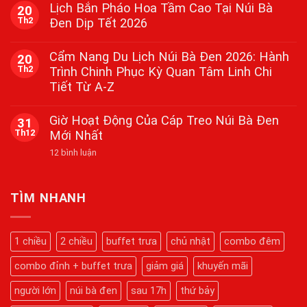
có
Bà
Lịch Bắn Pháo Hoa Tầm Cao Tại Núi Bà
20
bình
Tại
Th2
Đen Dịp Tết 2026
luận
Núi
ở
Bà
Không
Rằm
Đen
có
Tháng
Cẩm Nang Du Lịch Núi Bà Đen 2026: Hành
Tây
20
bình
Giêng
Ninh
Th2
Trình Chinh Phục Kỳ Quan Tâm Linh Chi
luận
–
2026
ở
Hành
Tiết Từ A-Z
Lịch
Hương
Bắn
Đỉnh
Không
Pháo
Thiêng,
có
Giờ Hoạt Động Của Cáp Treo Núi Bà Đen
31
Hoa
Nguyện
bình
Tầm
Th12
Mới Nhất
Cầu
luận
Cao
ở
Viên
Tại
ở
12 bình luận
Cẩm
Mãn
Núi
Giờ
Nang
Bà
Hoạt
Du
Đen
Động
Lịch
Dịp
Của
Núi
TÌM NHANH
Tết
Cáp
Bà
2026
Treo
Đen
Núi
2026:
Bà
Hành
1 chiều
2 chiều
buffet trưa
chủ nhật
combo đêm
Đen
Trình
Mới
Chinh
Nhất
combo đỉnh + buffet trưa
giảm giá
khuyến mãi
Phục
Kỳ
Quan
người lớn
núi bà đen
sau 17h
thứ bảy
Tâm