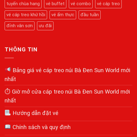
Linh
tuyến chùa hang
vé buffet
vé combo
vé cáp treo
Chi
Tiết
Từ
vé cáp treo khứ hồi
vé ẩm thực
đầu tuần
A-
Z
đỉnh vân sơn
ưu đãi
THÔNG TIN
Bảng giá vé cáp treo núi Bà Đen Sun World mới
nhất
⏱ Giờ mở cửa cáp treo núi Bà Đen Sun World mới
nhất
Hướng dẫn đặt vé
Chính sách và quy định