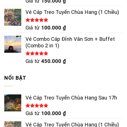
Giá từ
150.000
₫
hạng
5.00
5 sao
Vé Cáp Treo Tuyến Chùa Hang (1 Chiều)
Được xếp
Giá từ
100.000
₫
hạng
5.00
5 sao
Vé Combo Cáp Đỉnh Vân Sơn + Buffet
(Combo 2 in 1)
Được xếp
Giá từ
450.000
₫
hạng
4.83
5 sao
NỔI BẬT
Vé Cáp Treo Tuyến Chùa Hang Sau 17h
Được xếp
Giá từ
100.000
₫
hạng
5.00
5 sao
Vé Cáp Treo Tuyến Chùa Hang (1 Chiều)