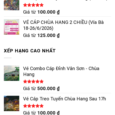
Được xếp
Giá từ
100.000
₫
hạng
5.00
5 sao
VÉ CÁP CHÙA HANG 2 CHIỀU (Vía Bà
18-26/6/2026)
Giá từ
125.000
₫
XẾP HẠNG CAO NHẤT
Vé Combo Cáp Đỉnh Vân Sơn - Chùa
Hang
Được xếp
Giá từ
500.000
₫
hạng
5.00
5 sao
Vé Cáp Treo Tuyến Chùa Hang Sau 17h
Được xếp
Giá từ
100.000
₫