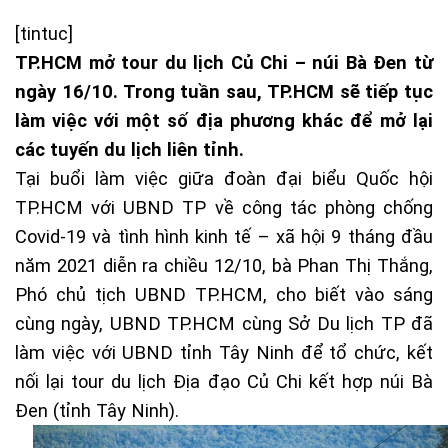
[tintuc]
TP.HCM mở tour du lịch Củ Chi – núi Bà Đen từ
ngày 16/10. Trong tuần sau, TP.HCM sẽ tiếp tục
làm việc với một số địa phương khác để mở lại
các tuyến du lịch liên tỉnh.
Tại buổi làm việc giữa đoàn đại biểu Quốc hội
TP.HCM với UBND TP về công tác phòng chống
Covid-19 và tình hình kinh tế – xã hội 9 tháng đầu
năm 2021 diễn ra chiều 12/10, bà Phan Thị Thắng,
Phó chủ tịch UBND TP.HCM, cho biết vào sáng
cùng ngày, UBND TP.HCM cùng Sở Du lịch TP đã
làm việc với UBND tỉnh Tây Ninh để tổ chức, kết
nối lại tour du lịch Địa đạo Củ Chi kết hợp núi Bà
Đen (tỉnh Tây Ninh).