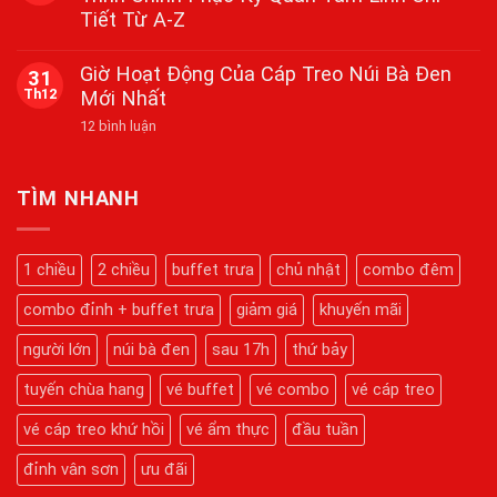
2026
ở
Hành
Tiết Từ A-Z
Lịch
Hương
Bắn
Đỉnh
Không
Pháo
Thiêng,
có
Giờ Hoạt Động Của Cáp Treo Núi Bà Đen
31
Hoa
Nguyện
bình
Tầm
Th12
Mới Nhất
Cầu
luận
Cao
ở
Viên
Tại
ở
12 bình luận
Cẩm
Mãn
Núi
Giờ
Nang
Bà
Hoạt
Du
Đen
Động
Lịch
Dịp
Của
Núi
TÌM NHANH
Tết
Cáp
Bà
2026
Treo
Đen
Núi
2026:
Bà
Hành
1 chiều
2 chiều
buffet trưa
chủ nhật
combo đêm
Đen
Trình
Mới
Chinh
Nhất
combo đỉnh + buffet trưa
giảm giá
khuyến mãi
Phục
Kỳ
Quan
người lớn
núi bà đen
sau 17h
thứ bảy
Tâm
Linh
tuyến chùa hang
vé buffet
vé combo
vé cáp treo
Chi
Tiết
Từ
vé cáp treo khứ hồi
vé ẩm thực
đầu tuần
A-
Z
đỉnh vân sơn
ưu đãi