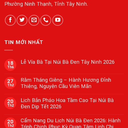
Phường Ninh Thạnh, Tỉnh Tây Ninh.
TIN MỚI NHẤT
Lễ Vía Bà Tại Núi Bà Đen Tây Ninh 2026
18
Th6
Không
có
bình
Rằm Tháng Giêng – Hành Hương Đỉnh
27
luận
Th2
Thiêng, Nguyện Cầu Viên Mãn
ở
Lễ
Không
Vía
có
Bà
Lịch Bắn Pháo Hoa Tầm Cao Tại Núi Bà
20
bình
Tại
Th2
Đen Dịp Tết 2026
luận
Núi
ở
Bà
Không
Rằm
Đen
có
Tháng
Cẩm Nang Du Lịch Núi Bà Đen 2026: Hành
Tây
20
bình
Giêng
Ninh
Th2
Trình Chinh Phục Kỳ Quan Tâm Linh Chi
luận
–