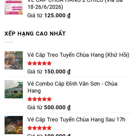
18-26/6/2026)
Giá từ
125.000
₫
XẾP HẠNG CAO NHẤT
Vé Cáp Treo Tuyến Chùa Hang (Khứ Hồi)
Được xếp
Giá từ
150.000
₫
hạng
5.00
5 sao
Vé Combo Cáp Đỉnh Vân Sơn - Chùa
Hang
Được xếp
Giá từ
500.000
₫
hạng
5.00
5 sao
Vé Cáp Treo Tuyến Chùa Hang Sau 17h
Được xếp