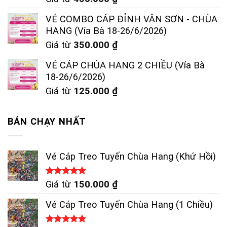
VÉ COMBO CÁP ĐỈNH VÂN SƠN - CHÙA
HANG (Vía Bà 18-26/6/2026)
Giá từ
350.000
₫
VÉ CÁP CHÙA HANG 2 CHIỀU (Vía Bà
18-26/6/2026)
Giá từ
125.000
₫
BÁN CHẠY NHẤT
Vé Cáp Treo Tuyến Chùa Hang (Khứ Hồi)
Được xếp
Giá từ
150.000
₫
hạng
5.00
5 sao
Vé Cáp Treo Tuyến Chùa Hang (1 Chiều)