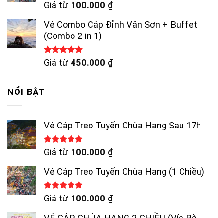
Được xếp
Giá từ
100.000
₫
hạng
5.00
5 sao
Vé Combo Cáp Đỉnh Vân Sơn + Buffet
(Combo 2 in 1)
Được xếp
Giá từ
450.000
₫
hạng
4.83
5 sao
NỔI BẬT
Vé Cáp Treo Tuyến Chùa Hang Sau 17h
Được xếp
Giá từ
100.000
₫
hạng
5.00
5 sao
Vé Cáp Treo Tuyến Chùa Hang (1 Chiều)
Được xếp
Giá từ
100.000
₫
hạng
5.00
5 sao
VÉ CÁP CHÙA HANG 2 CHIỀU (Vía Bà