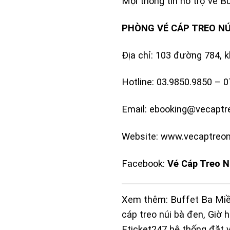
Mọi thông tin hỗ trợ về B
PHÒNG VÉ CÁP TREO NÚ
Địa chỉ: 103 đường 784, 
Hotline:
03.9850.9850
–
0
Email: ebooking@vecapt
Website: www.vecaptreo
Facebook:
Vé Cáp Treo N
Xem thêm:
Buffet Ba Mi
cáp treo núi bà đen
,
Giờ 
Eticket247 hệ thống đặt 