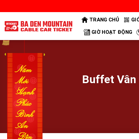
Bỏ
qua
TRANG CHỦ
GI
nội
dung
GIỜ HOẠT ĐỘNG
Buffet Vân