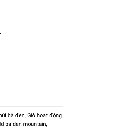
.
núi bà đen
,
Giờ hoạt động
ld ba den mountain
,