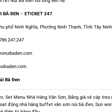
uffet
Núi Bà Đen
vui lòng liên hệ:
I BÀ ĐEN
–
ETICKET 247
.
khu phố Ninh Nghĩa, Phường Ninh Thạnh, Tỉnh Tây Ninh
786.247.247
reonuibaden.com
nuibaden.com
úi Bà Đen
ền
,
Set Menu Nhà Hàng Vân Sơn
,
Bảng giá vé cáp treo 
hoạt động nhà hàng buffet vân sơn núi bà đen
,
Sun wor
vé điện từ hàng đầu