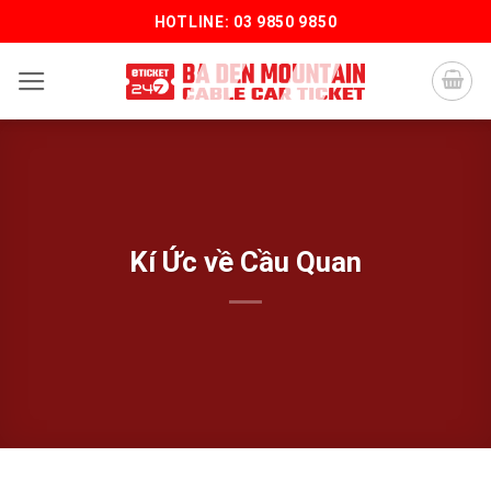
Bỏ
HOTLINE: 03 9850 9850
qua
nội
dung
Kí Ức về Cầu Quan